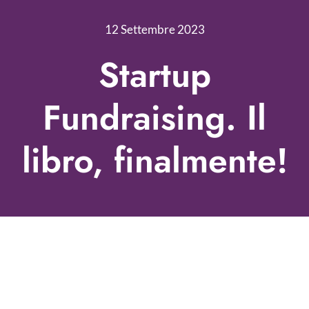
Nonprofit Blog
12 Settembre 2023
Libri
Startup
Fundraising Academy
Fundraising. Il
Multimedia
libro, finalmente!
Come contattarci