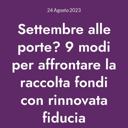
Nonprofit Blog
24 Agosto 2023
Libri
Settembre alle
Fundraising Academy
porte? 9 modi
Multimedia
per affrontare la
Come contattarci
raccolta fondi
con rinnovata
fiducia