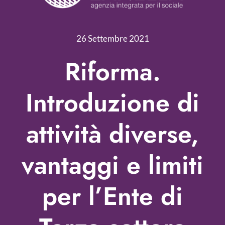
Servizi
Nonprofit Blog
26 Settembre 2021
Libri
Riforma.
Fundraising Academy
Introduzione di
Multimedia
attività diverse,
Come contattarci
vantaggi e limiti
per l’Ente di