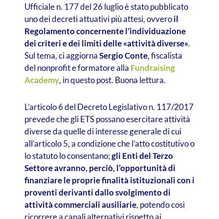
Ufficiale n. 177 del 26 luglio è stato pubblicato
uno dei decreti attuativi più attesi, ovvero
il
Regolamento concernente l’individuazione
dei criteri e dei limiti delle «attività diverse»
.
Sul tema, ci aggiorna
Sergio Conte
, fiscalista
del nonprofit e formatore alla
Fundraising
Academy
, in questo post. Buona lettura.
L’articolo 6 del Decreto Legislativo n. 117/2017
prevede che gli ETS possano esercitare attività
diverse da quelle di interesse generale di cui
all’articolo 5, a condizione che l’atto costitutivo o
lo statuto lo consentano;
gli Enti del Terzo
Settore avranno, perciò, l’opportunità di
finanziare le proprie finalità istituzionali con i
proventi derivanti dallo svolgimento di
attività commerciali ausiliarie
, potendo così
ricorrere a canali alternativi rispetto ai