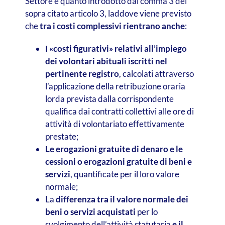
Settore è quanto introdotto dal comma 3 del
sopra citato articolo 3, laddove viene previsto
che
tra i costi complessivi rientrano anche
:
I «costi figurativi» relativi all’impiego
dei volontari abituali iscritti nel
pertinente registro
, calcolati attraverso
l’applicazione della retribuzione oraria
lorda prevista dalla corrispondente
qualifica dai contratti collettivi alle ore di
attività di volontariato effettivamente
prestate;
Le erogazioni gratuite di denaro e le
cessioni o erogazioni gratuite di beni e
servizi
, quantificate per il loro valore
normale;
La
differenza tra il valore normale dei
beni o servizi acquistati
per lo
svolgimento dell’attività statutaria
e il