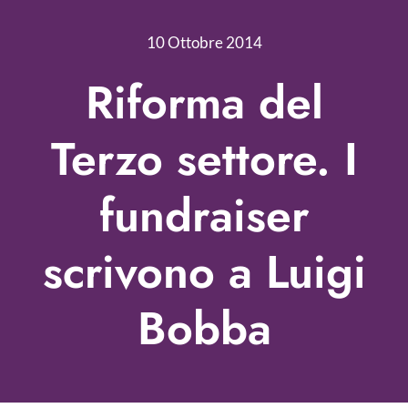
Nonprofit Blog
10 Ottobre 2014
Libri
Riforma del
Fundraising Academy
Terzo settore. I
Multimedia
fundraiser
Come contattarci
scrivono a Luigi
Bobba