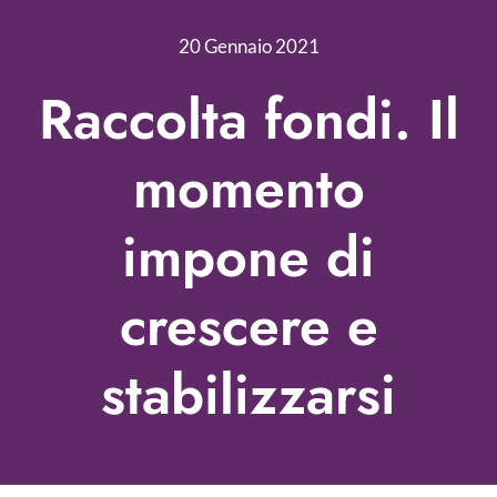
Nonprofit Blog
20 Gennaio 2021
Libri
Raccolta fondi. Il
Fundraising Academy
momento
Multimedia
impone di
Come contattarci
crescere e
stabilizzarsi