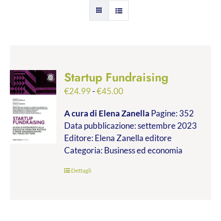
Startup Fundraising
Fascia
€
24.99
-
€
45.00
di
A cura di Elena Zanella
Pagine: 352
prezzo:
Data pubblicazione: settembre 2023
da
Editore: Elena Zanella editore
€24.99
Categoria: Business ed economia
a
€45.00
Dettagli