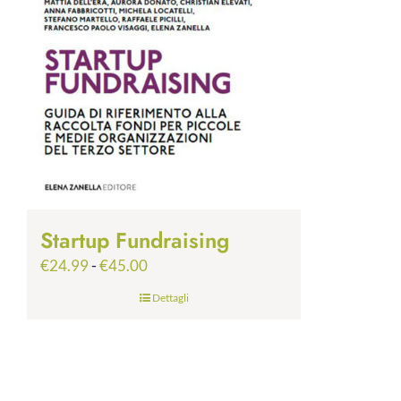
Startup Fundraising
Fascia
€
24.99
-
€
45.00
di
Dettagli
prezzo:
da
€24.99
a
€45.00