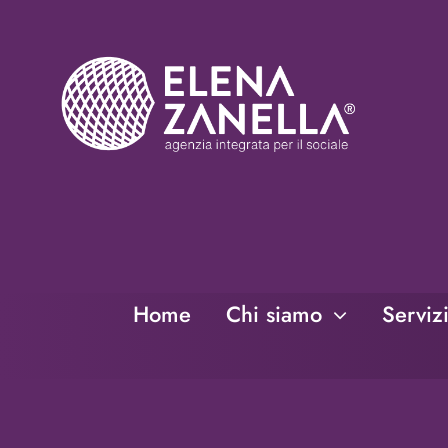
Salta
al
contenuto
Home
Chi siamo
Serviz