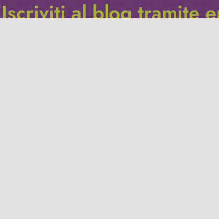
Iscriviti al blog tramite 
Inserisci il tuo indirizzo e-mail per iscriverti a questo blog, e r
le notifiche di nuovi post.
Indirizzo
email
Iscriviti
Leggi la
privacy policy
del blog.