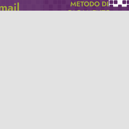
METODO DI
email
PAGAMENTO
icevere via e-mail
Se non hai un account PayPal puoi
pagare con la tua carta di credito.
Privacy policy
Termini e condizioni