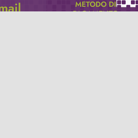
METODO DI
email
PAGAMENTO
icevere via e-mail
Se non hai un account PayPal puoi
pagare con la tua carta di credito.
Privacy policy
Termini e condizioni