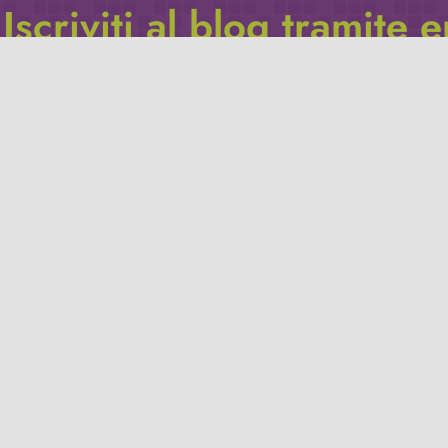
Iscriviti al blog tramite 
Inserisci il tuo indirizzo e-mail per iscriverti a questo blog, e r
le notifiche di nuovi post.
Indirizzo
email
Iscriviti
Leggi la
privacy policy
del blog.