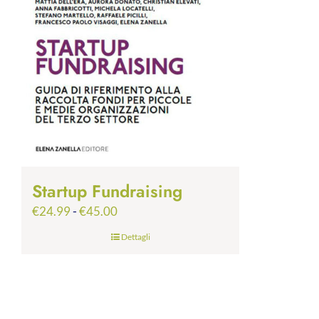
Startup Fundraising
Fascia
€
24.99
-
€
45.00
di
Dettagli
prezzo:
da
€24.99
a
€45.00