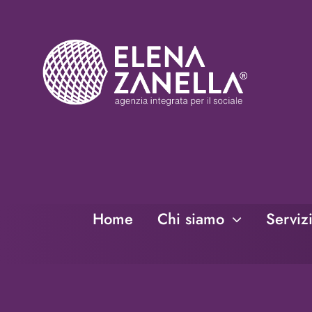
Salta
al
contenuto
Home
Chi siamo
Serviz