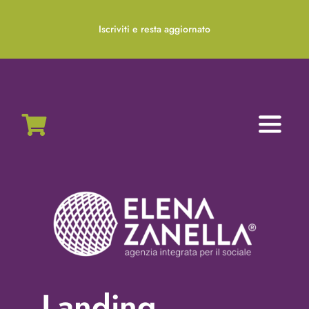
Salta
al
Iscriviti e resta aggiornato
contenuto
Toggl
Naviga
Home
Chi siamo
Servizi
Nonprofit Blog
Landing