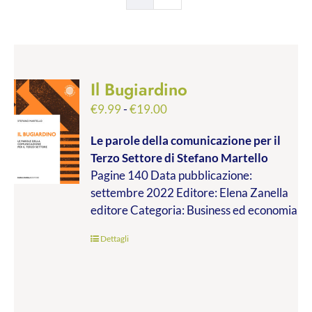
Il Bugiardino
Fascia
€
9.99
-
€
19.00
di
Le parole della comunicazione per il
prezzo:
Terzo Settore
di Stefano Martello
da
Pagine 140 Data pubblicazione:
€9.99
settembre 2022 Editore: Elena Zanella
a
editore Categoria: Business ed economia
€19.00
Dettagli