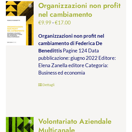
Organizzazioni non profit
nel cambiamento
Fascia
€
9.99
-
€
17.00
di
Organizzazioni non profit nel
prezzo:
cambiamento
di Federica De
da
Benedittis
Pagine 124 Data
€9.99
pubblicazione: giugno 2022 Editore:
a
Elena Zanella editore Categoria:
€17.00
Business ed economia
Dettagli
Volontariato Aziendale
Multicanale