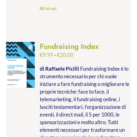
Dettagli
Fundraising Index
Fascia
€
9.99
-
€
20.00
di
di Raffaele Picilli
Fundraising Index è lo
prezzo:
strumento necessario per chi vuole
da
iniziare a fare fundraising o migliorare le
€9.99
proprie tecniche: face to face, il
a
telemarketing, il fundraising online, i
€20.00
lasciti testamentari, l’organizzazione di
eventi, il direct mail, il 5 per 1000, le
sponsorizzazioni e molto altro. Tutti
elementi necessari per trasformare un