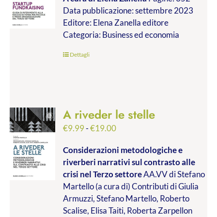
prezzo:
Data pubblicazione: settembre 2023
da
Editore: Elena Zanella editore
€24.99
Categoria: Business ed economia
a
€45.00
Dettagli
A riveder le stelle
Fascia
€
9.99
-
€
19.00
di
Considerazioni metodologiche e
prezzo:
riverberi narrativi sul contrasto alle
da
crisi nel Terzo settore
AA.VV di Stefano
€9.99
Martello (a cura di) Contributi di Giulia
a
Armuzzi, Stefano Martello, Roberto
€19.00
Scalise, Elisa Taiti, Roberta Zarpellon