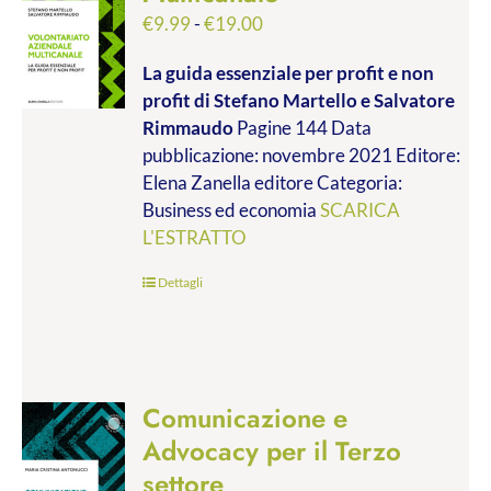
Fascia
€
9.99
-
€
19.00
di
La guida essenziale per profit e non
prezzo:
profit
di Stefano Martello e Salvatore
da
Rimmaudo
Pagine 144 Data
€9.99
pubblicazione: novembre 2021 Editore:
a
Elena Zanella editore Categoria:
€19.00
Business ed economia
SCARICA
L'ESTRATTO
Dettagli
Comunicazione e
Advocacy per il Terzo
settore