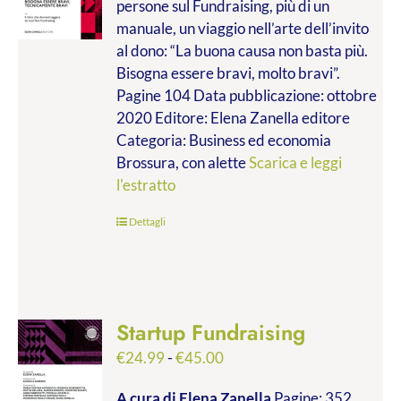
persone sul Fundraising, più di un
da
manuale, un viaggio nell’arte dell’invito
€9.99
al dono: “La buona causa non basta più.
a
Bisogna essere bravi, molto bravi”.
€14.00
Pagine 104 Data pubblicazione: ottobre
2020 Editore: Elena Zanella editore
Categoria: Business ed economia
Brossura, con alette
Scarica e leggi
l'estratto
Dettagli
Startup Fundraising
Fascia
€
24.99
-
€
45.00
di
A cura di Elena Zanella
Pagine: 352