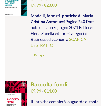
Fascia
€
9.99
-
€
28.00
di
Modelli, formati, pratiche
di Maria
prezzo:
Cristina Antonucci
Pagine 240 Data
da
pubblicazione: giugno 2021 Editore:
€9.99
Elena Zanella editore Categoria:
a
Business ed economia
SCARICA
€28.00
L'ESTRATTO
Dettagli
Raccolta fondi
Fascia
€
9.99
-
€
14.00
di
Il libro che cambierà lo sguardo di tante
prezzo: