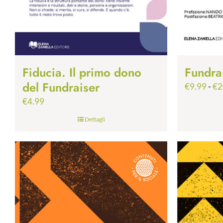
Fiducia. Il primo dono
Fundra
del Fundraiser
€
9.99
-
€
2
€
4.99
Dettagli