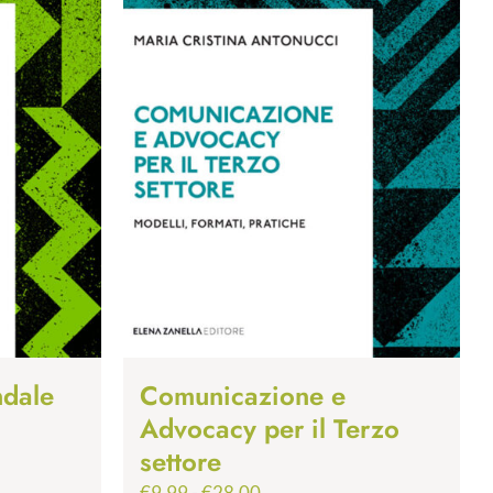
ndale
Comunicazione e
Advocacy per il Terzo
settore
Fascia
€
9.99
-
€
28.00