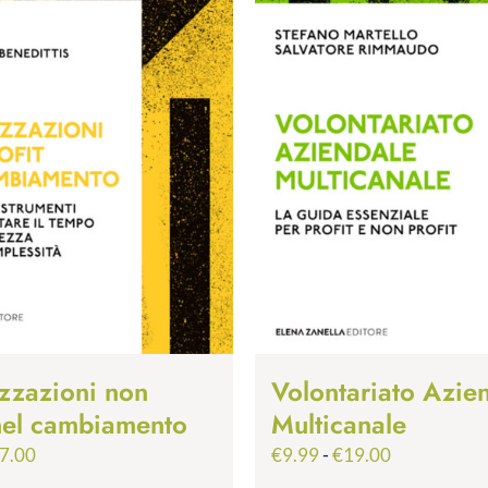
zzazioni non
Volontariato Azie
 nel cambiamento
Multicanale
Fascia
Fascia
7.00
€
9.99
-
€
19.00
di
di