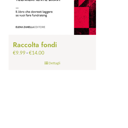
Raccolta fondi
Fascia
€
9.99
-
€
14.00
di
Dettagli
prezzo:
da
€9.99
a
€14.00