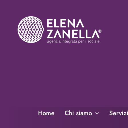
Salta
al
contenuto
Home
Chi siamo
Serviz