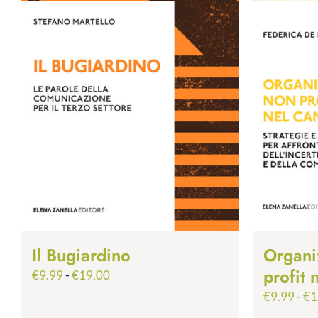
Il Bugiardino
Organi
profit
Fascia
€
9.99
-
€
19.00
di
€
9.99
-
€
1
prezzo: