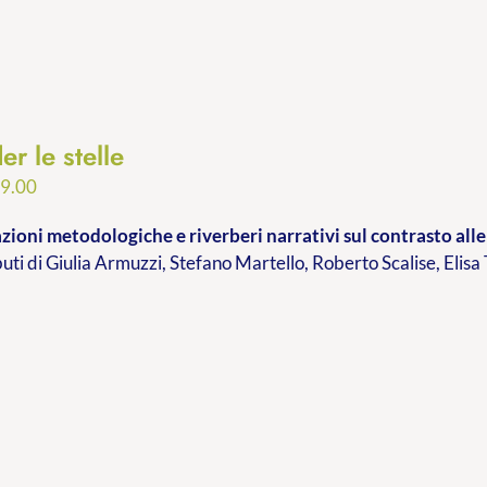
er le stelle
Fascia
9.00
di
ioni metodologiche e riverberi narrativi sul contrasto alle 
prezzo:
buti di Giulia Armuzzi, Stefano Martello, Roberto Scalise, Elisa
da
€9.99
a
€19.00