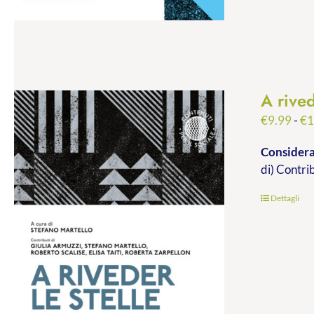
A rived
€
9.99
-
€
1
Consideraz
di) Contri
Dettagli