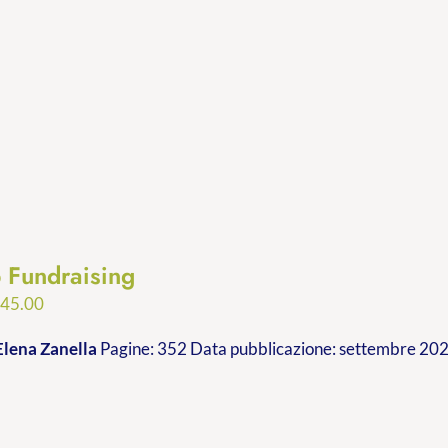
p Fundraising
Fascia
€
45.00
di
Elena Zanella
Pagine: 352 Data pubblicazione: settembre 2023
prezzo:
da
€24.99
a