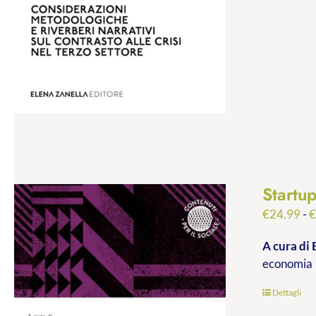
Startu
€
24.99
-
A cura di 
economia
Dettagli