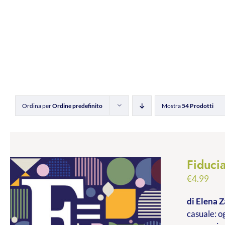
Ordina per
Ordine predefinito
Mostra
54 Prodotti
Fiducia
€
4.99
di Elena Z
casuale: og