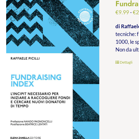
Fundra
€
9.99
-
€
2
di Raffaele
tecniche: f
1000, le s
Non da ult
Dettagli