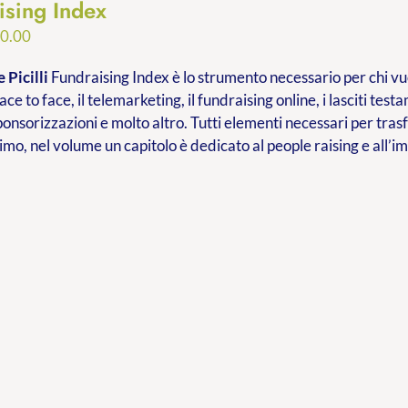
ising Index
Fascia
0.00
di
 Picilli
Fundraising Index è lo strumento necessario per chi vuo
prezzo:
ace to face, il telemarketing, il fundraising online, i lasciti testa
da
ponsorizzazioni e molto altro. Tutti elementi necessari per tr
€9.99
imo, nel volume un capitolo è dedicato al people raising e all’
a
€20.00