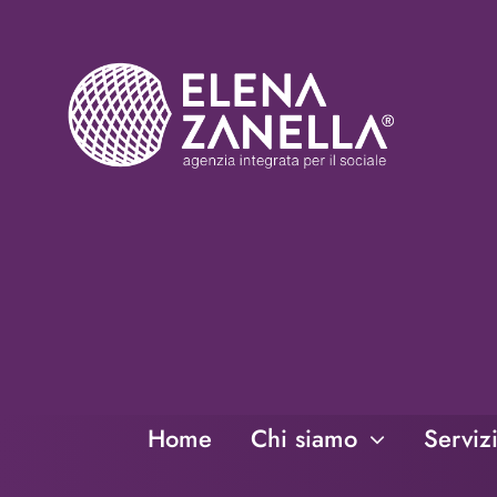
Salta
al
contenuto
Home
Chi siamo
Serviz