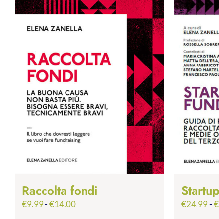
Raccolta fondi
Startu
Fascia
€
9.99
-
€
14.00
€
24.99
-
€
di