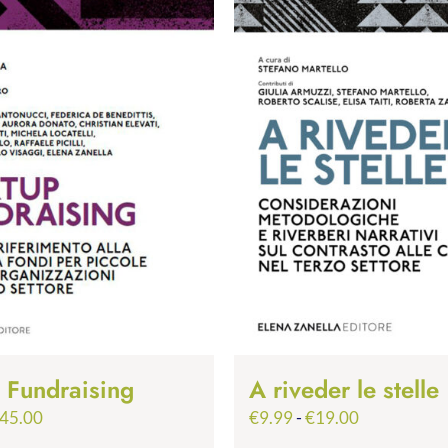
p Fundraising
A riveder le stelle
Fascia
Fascia
45.00
€
9.99
-
€
19.00
di
di