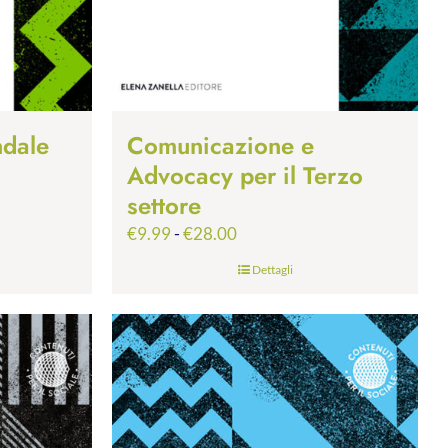
ndale
Comunicazione e
Advocacy per il Terzo
settore
Fascia
€
9.99
-
€
28.00
di
Dettagli
prezzo:
da
€9.99
a
€28.00