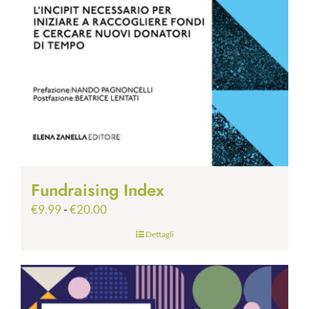
Fundraising Index
Fascia
€
9.99
-
€
20.00
di
Dettagli
prezzo:
da
€9.99
a