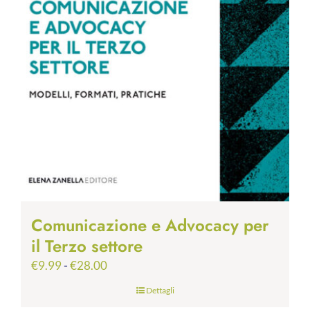
Comunicazione e Advocacy per
il Terzo settore
Fascia
€
9.99
-
€
28.00
di
Dettagli
prezzo: