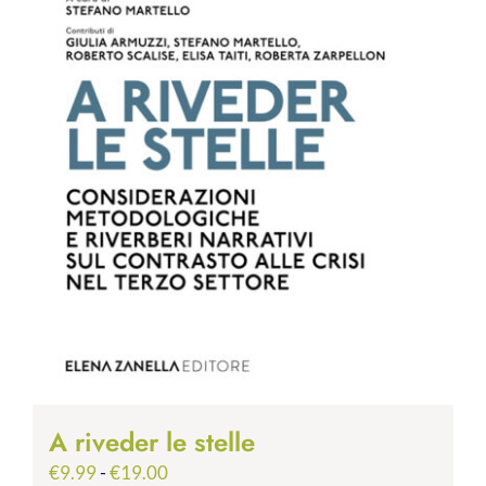
A riveder le stelle
Fascia
€
9.99
-
€
19.00