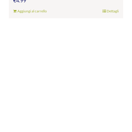
€
4.99
Aggiungi al carrello
Dettagli