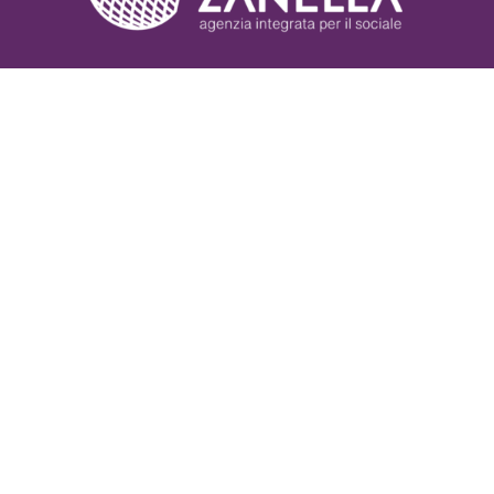
Servizi
Nonprofit Blog
Libri
Fundraising Academy
Multimedia
Come contattarci