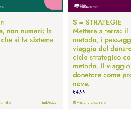
ri
S = STRATEGIE
e, non numeri: la
Mettere a terra: il
 che si fa sistema
metodo, i passaggi
viaggio del donato
ciclo strategico c
metodo. Il viaggio
donatore come pr
nove.
€
4.99
carrello
Dettagli
Aggiungi al carrello