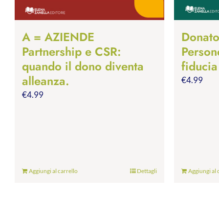
A = AZIENDE
Donato
Partnership e CSR:
Person
quando il dono diventa
fiducia
alleanza.
€
4.99
€
4.99
Aggiungi al carrello
Dettagli
Aggiungi al 