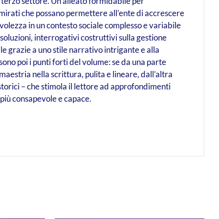
terzo settore. Un alleato formidabile per
mirati che possano permettere all’ente di accrescere
evolezza in un contesto sociale complesso e variabile
soluzioni, interrogativi costruttivi sulla gestione
ile grazie a uno stile narrativo intrigante e alla
sono poi i punti forti del volume: se da una parte
estria nella scrittura, pulita e lineare, dall’altra
torici – che stimola il lettore ad approfondimenti
 più consapevole e capace.