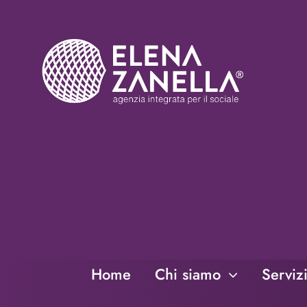
Salta
al
contenuto
Home
Chi siamo
Serviz