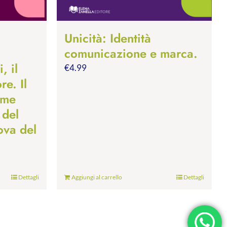
Unicità: Identità
comunicazione e marca.
, il
€
4.99
re. Il
ome
 del
ova del
Dettagli
Aggiungi al carrello
Dettagli