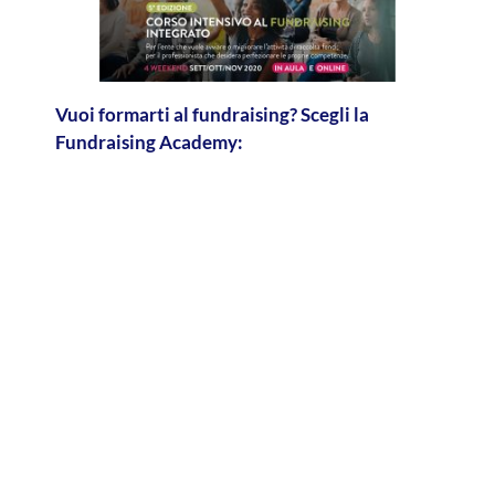
Vuoi formarti al fundraising? Scegli la
Fundraising Academy: