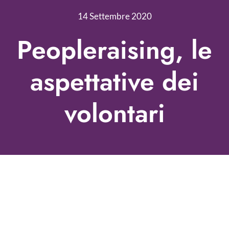
Nonprofit Blog
14 Settembre 2020
Libri
Peopleraising, le
Fundraising Academy
aspettative dei
Multimedia
volontari
Come contattarci