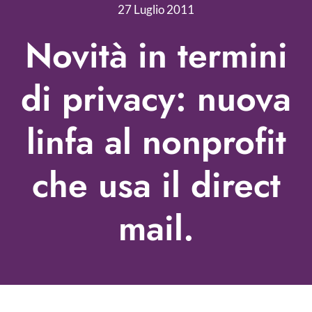
Nonprofit Blog
27 Luglio 2011
Libri
Novità in termini
Fundraising Academy
di privacy: nuova
Multimedia
linfa al nonprofit
Come contattarci
che usa il direct
mail.