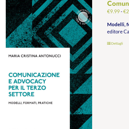
Comuni
€
9.99
-
€
2
Modelli, f
editore C
Dettagli