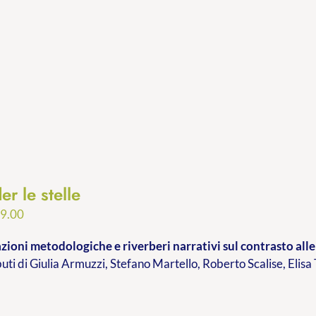
er le stelle
Fascia
9.00
di
ioni metodologiche e riverberi narrativi sul contrasto alle 
prezzo:
buti di Giulia Armuzzi, Stefano Martello, Roberto Scalise, Elisa
da
€9.99
a