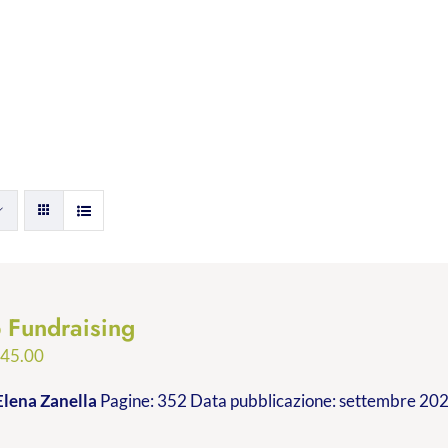
p Fundraising
Fascia
€
45.00
di
Elena Zanella
Pagine: 352 Data pubblicazione: settembre 2023
prezzo:
da