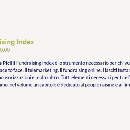
ising Index
Fascia
0.00
di
 Picilli
Fundraising Index è lo strumento necessario per chi vuo
prezzo:
ace to face, il telemarketing, il fundraising online, i lasciti testa
da
ponsorizzazioni e molto altro. Tutti elementi necessari per tr
€9.99
imo, nel volume un capitolo è dedicato al people raising e all’
a
€20.00