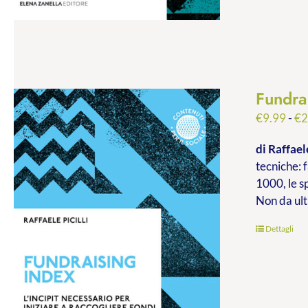
Fundra
€
9.99
-
€
2
di Raffaele
tecniche: f
1000, le s
Non da ult
Dettagli