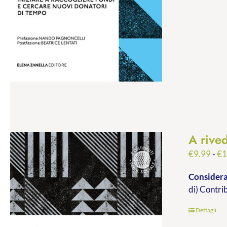
A rived
€
9.99
-
€
1
Consideraz
di) Contri
Dettagli