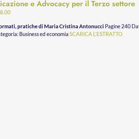
cazione e Advocacy per il Terzo settore
Fascia
8.00
di
ormati, pratiche
di Maria Cristina Antonucci
Pagine 240 Dat
prezzo:
ategoria: Business ed economia
SCARICA L'ESTRATTO
da
€9.99
a
€28.00