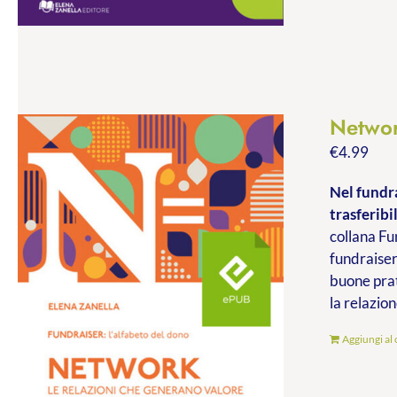
Networ
€
4.99
Nel fundra
trasferibil
collana Fu
fundraiser
buone prat
la relazion
Aggiungi al 