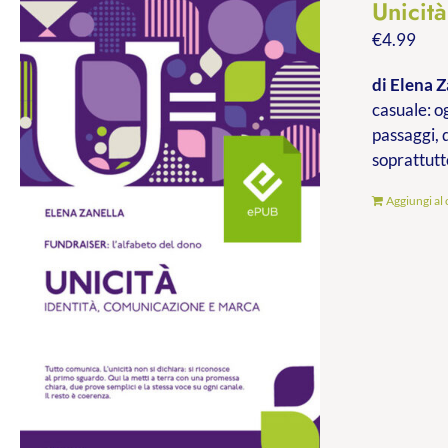
Unicit
€
4.99
di Elena Z
casuale: og
passaggi, 
soprattutt
Aggiungi al 