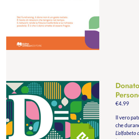
Donato
Persone
€
4.99
Il vero pa
che durano
L’alfabeto 