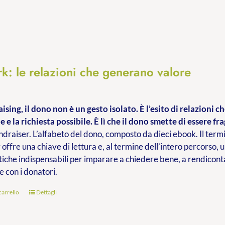
k: le relazioni che generano valore
ising, il dono non è un gesto isolato. È l’esito di relazioni 
e e la richiesta possibile. È lì che il dono smette di essere fra
ndraiser. L’alfabeto del dono, composto da dieci ebook. Il termi
 offre una chiave di lettura e, al termine dell’intero percorso, 
iche indispensabili per imparare a chiedere bene, a rendiconta
e con i donatori.
carrello
Dettagli