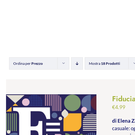
Ordina per
Prezzo
Mostra
18 Prodotti
Fiducia
€
4.99
di Elena Z
casuale: og