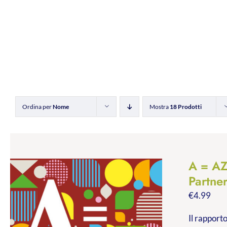
Ordina per
Nome
Mostra
18 Prodotti
A = A
Partne
€
4.99
Il rapporto