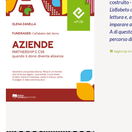
costruito -
L’alfabeto 
lettura e, 
imparare a 
A di questo
percorso di
Aggiungi al 