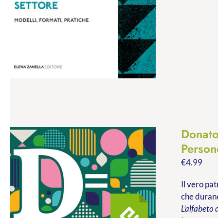
Donato
Persone
€
4.99
Il vero pa
che durano
L’alfabeto 