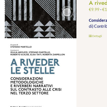
A rived
€
9.99
-
€
1
Consideraz
di) Contri
Dettagli