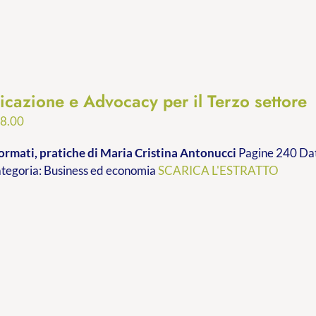
cazione e Advocacy per il Terzo settore
Fascia
8.00
di
ormati, pratiche
di Maria Cristina Antonucci
Pagine 240 Dat
prezzo:
ategoria: Business ed economia
SCARICA L'ESTRATTO
da
€9.99
a
€28.00