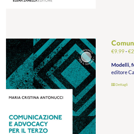
Comuni
€
9.99
-
€
2
Modelli, f
editore C
Dettagli