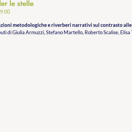
er le stelle
Fascia
9.00
di
ioni metodologiche e riverberi narrativi sul contrasto alle 
prezzo:
buti di Giulia Armuzzi, Stefano Martello, Roberto Scalise, Elisa
da
€9.99
a
€19.00