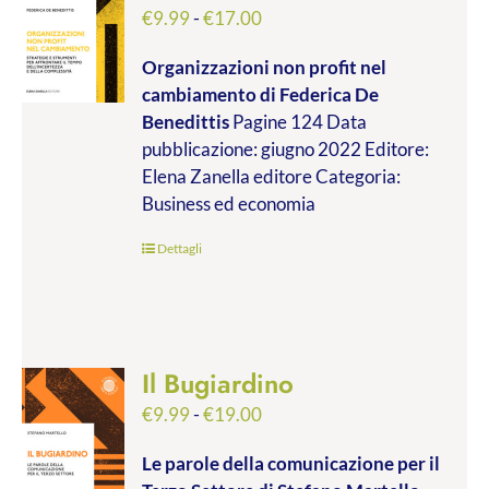
Fascia
€
9.99
-
€
17.00
di
Organizzazioni non profit nel
prezzo:
cambiamento
di Federica De
da
Benedittis
Pagine 124 Data
€9.99
pubblicazione: giugno 2022 Editore:
a
Elena Zanella editore Categoria:
€17.00
Business ed economia
Dettagli
Il Bugiardino
Fascia
€
9.99
-
€
19.00
di
Le parole della comunicazione per il
prezzo: