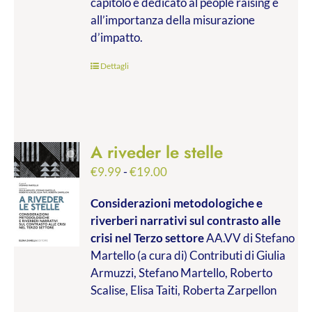
capitolo è dedicato al people raising e
all’importanza della misurazione
d’impatto.
Dettagli
A riveder le stelle
Fascia
€
9.99
-
€
19.00
di
Considerazioni metodologiche e
prezzo:
riverberi narrativi sul contrasto alle
da
crisi nel Terzo settore
AA.VV di Stefano
€9.99
Martello (a cura di) Contributi di Giulia
a
Armuzzi, Stefano Martello, Roberto
€19.00
Scalise, Elisa Taiti, Roberta Zarpellon