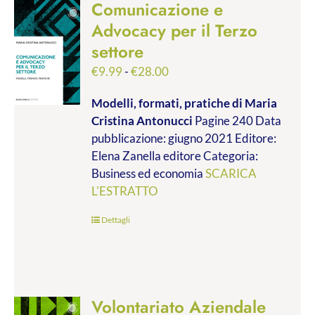
Comunicazione e
Advocacy per il Terzo
settore
Fascia
€
9.99
-
€
28.00
di
Modelli, formati, pratiche
di Maria
prezzo:
Cristina Antonucci
Pagine 240 Data
da
pubblicazione: giugno 2021 Editore:
€9.99
Elena Zanella editore Categoria:
a
Business ed economia
SCARICA
€28.00
L'ESTRATTO
Dettagli
Volontariato Aziendale