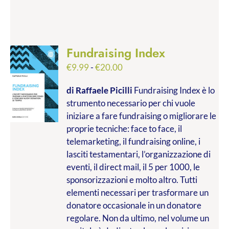
Fundraising Index
Fascia
€
9.99
-
€
20.00
di
di Raffaele Picilli
Fundraising Index è lo
prezzo:
strumento necessario per chi vuole
da
iniziare a fare fundraising o migliorare le
€9.99
proprie tecniche: face to face, il
a
telemarketing, il fundraising online, i
€20.00
lasciti testamentari, l’organizzazione di
eventi, il direct mail, il 5 per 1000, le
sponsorizzazioni e molto altro. Tutti
elementi necessari per trasformare un
donatore occasionale in un donatore
regolare. Non da ultimo, nel volume un