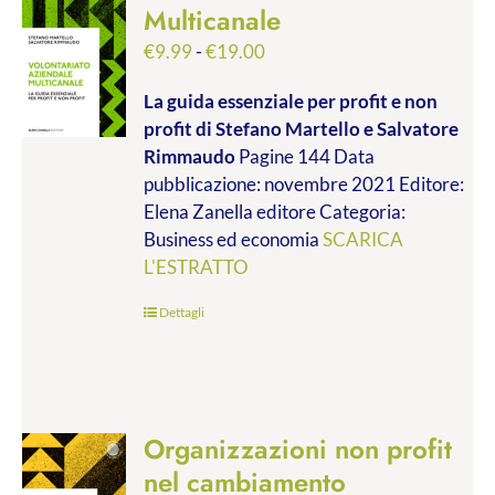
Multicanale
Fascia
€
9.99
-
€
19.00
di
La guida essenziale per profit e non
prezzo:
profit
di Stefano Martello e Salvatore
da
Rimmaudo
Pagine 144 Data
€9.99
pubblicazione: novembre 2021 Editore:
a
Elena Zanella editore Categoria:
€19.00
Business ed economia
SCARICA
L'ESTRATTO
Dettagli
Organizzazioni non profit
nel cambiamento