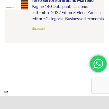
Terzo Settore
di Stefano Martello
da
Pagine 140 Data pubblicazione:
€9.99
settembre 2022 Editore: Elena Zanella
a
editore Categoria: Business ed economia
€19.00
Dettagli