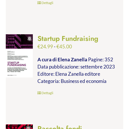
Dettagli
Startup Fundraising
Fascia
€
24.99
-
€
45.00
di
A cura di Elena Zanella
Pagine: 352
prezzo:
Data pubblicazione: settembre 2023
da
Editore: Elena Zanella editore
€24.99
Categoria: Business ed economia
a
€45.00
Dettagli
Raccolta fondi