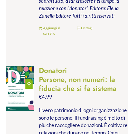
soprattutto, a far crescere nel tempo la
relazione con i donatori.
Editore: Elena
Zanella Editore
Tutti i diritti riservati
Aggiungi al
Dettagli
carrello
Donatori
Persone, non numeri: la
fiducia che si fa sistema
€
4.99
Il vero patrimonio di ogni organizzazione
sono le persone. Il fundraising è molto di
più che raccogliere donazioni. È coltivare
relazioni che durano nel tempo. Ogni