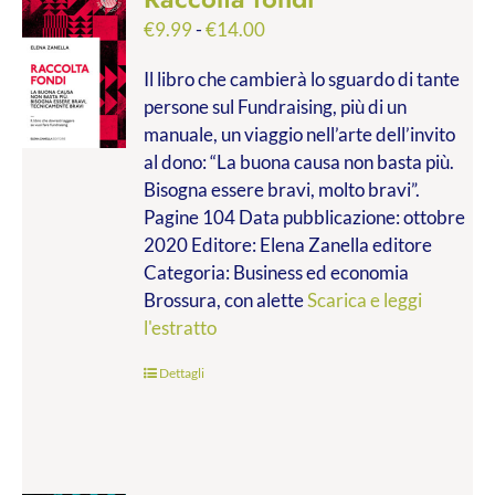
Fascia
€
9.99
-
€
14.00
di
Il libro che cambierà lo sguardo di tante
prezzo:
persone sul Fundraising, più di un
da
manuale, un viaggio nell’arte dell’invito
€9.99
al dono: “La buona causa non basta più.
a
Bisogna essere bravi, molto bravi”.
€14.00
Pagine 104 Data pubblicazione: ottobre
2020 Editore: Elena Zanella editore
Categoria: Business ed economia
Brossura, con alette
Scarica e leggi
l'estratto
Dettagli