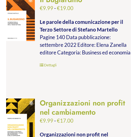
Fascia
€
9.99
-
€
19.00
di
Le parole della comunicazione per il
prezzo:
Terzo Settore
di Stefano Martello
da
Pagine 140 Data pubblicazione:
€9.99
settembre 2022 Editore: Elena Zanella
a
editore Categoria: Business ed economia
€19.00
Dettagli
Organizzazioni non profit
nel cambiamento
Fascia
€
9.99
-
€
17.00
di
Organizzazioni non profit nel
prezzo: