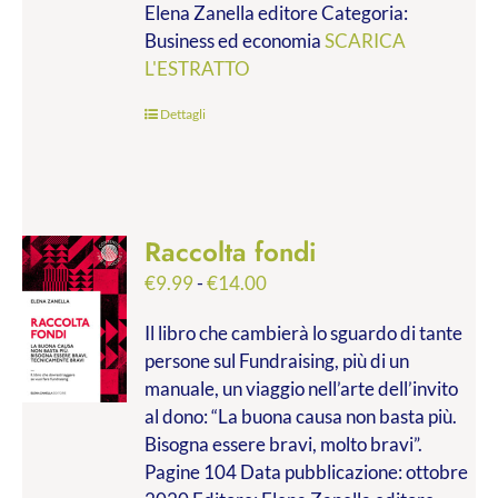
Elena Zanella editore Categoria:
a
Business ed economia
SCARICA
€28.00
L'ESTRATTO
Dettagli
Raccolta fondi
Fascia
€
9.99
-
€
14.00
di
Il libro che cambierà lo sguardo di tante
prezzo:
persone sul Fundraising, più di un
da
manuale, un viaggio nell’arte dell’invito
€9.99
al dono: “La buona causa non basta più.
a
Bisogna essere bravi, molto bravi”.
€14.00
Pagine 104 Data pubblicazione: ottobre