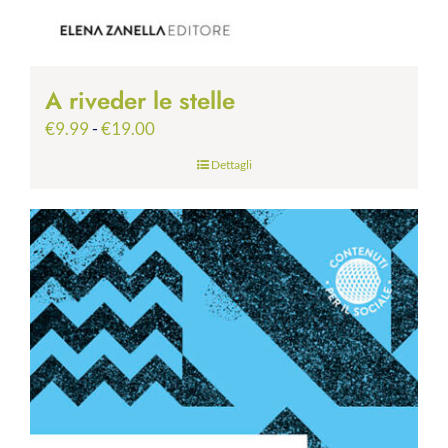
A riveder le stelle
Fascia
€
9.99
-
€
19.00
di
Dettagli
prezzo:
da
€9.99
a
€19.00