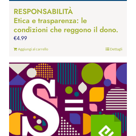
RESPONSABILITÀ
Etica e trasparenza: le
condizioni che reggono il dono.
€
4.99
Aggiungi al carrello
Dettagli