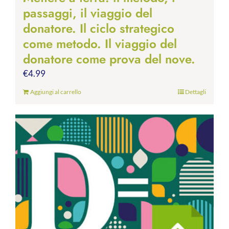
passaggi, il viaggio del
donatore. Il ciclo strategico
come metodo. Il viaggio del
donatore come prova del nove.
€
4.99
Aggiungi al carrello
Dettagli