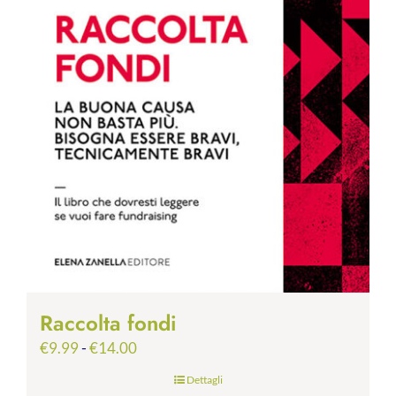
Raccolta fondi
Fascia
€
9.99
-
€
14.00
di
Dettagli
prezzo: