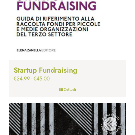
Startup Fundraising
Fascia
€
24.99
-
€
45.00
di
Dettagli
prezzo:
da
€24.99
a
€45.00