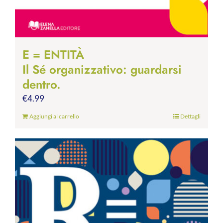
E = ENTITÀ
Il Sé organizzativo: guardarsi
dentro.
€
4.99
Aggiungi al carrello
Dettagli