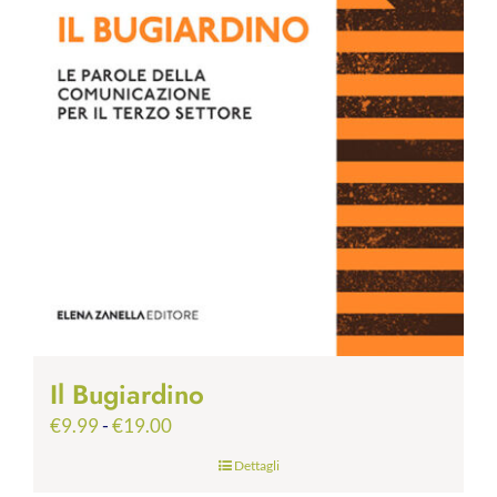
Il Bugiardino
Fascia
€
9.99
-
€
19.00
di
Dettagli
prezzo: