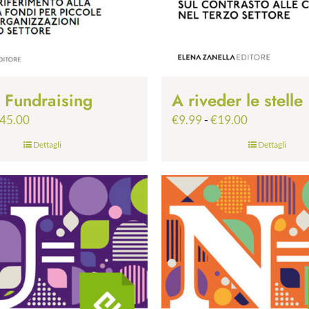
p Fundraising
A riveder le stelle
Fascia
Fascia
45.00
€
9.99
-
€
19.00
di
di
Dettagli
Dettagli
prezzo:
prezzo:
da
da
€24.99
€9.99
a
a
€45.00
€19.00