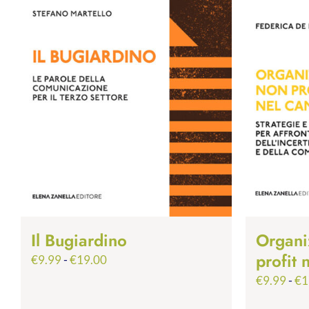
Il Bugiardino
Organi
profit
Fascia
€
9.99
-
€
19.00
di
€
9.99
-
€
1
prezzo: