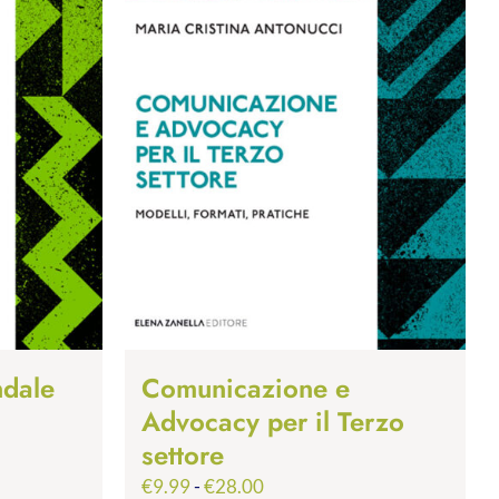
ndale
Comunicazione e
Advocacy per il Terzo
settore
Fascia
€
9.99
-
€
28.00