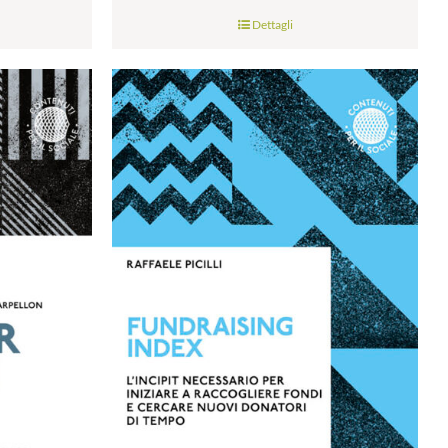
di
Dettagli
prezzo:
da
€9.99
a
€28.00