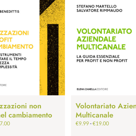
zzazioni non
Volontariato Azie
 nel cambiamento
Multicanale
Fascia
Fascia
7.00
€
9.99
-
€
19.00
di
di