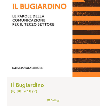
Il Bugiardino
Fascia
€
9.99
-
€
19.00
di
Dettagli
prezzo: