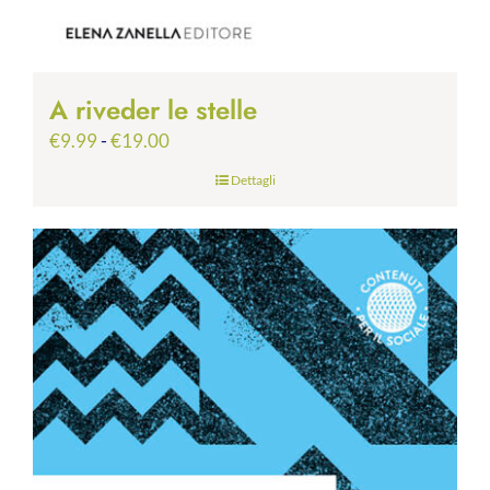
A riveder le stelle
Fascia
€
9.99
-
€
19.00
di
Dettagli
prezzo:
da
€9.99
a
€19.00