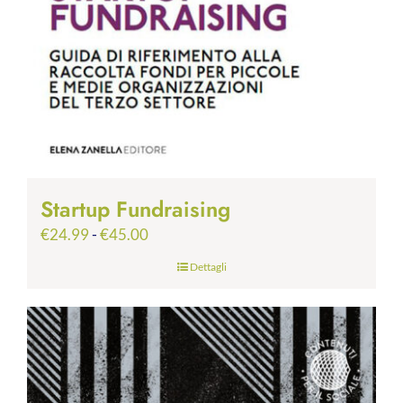
Startup Fundraising
Fascia
€
24.99
-
€
45.00
di
Dettagli
prezzo:
da
€24.99
a
€45.00