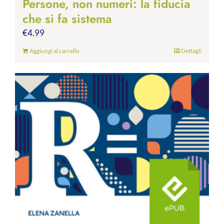
Persone, non numeri: la fiducia
che si fa sistema
€
4.99
Aggiungi al carrello
Dettagli