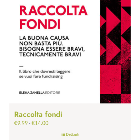
Raccolta fondi
Fascia
€
9.99
-
€
14.00
di
Dettagli
prezzo: