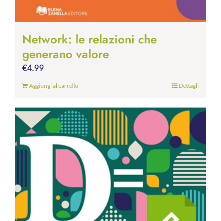
Network: le relazioni che
generano valore
€
4.99
Aggiungi al carrello
Dettagli