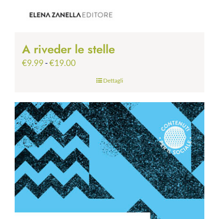
A riveder le stelle
Fascia
€
9.99
-
€
19.00
di
Dettagli
prezzo:
da
€9.99
a
€19.00