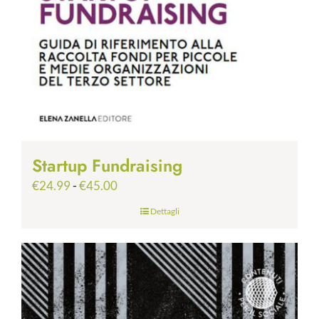
Startup Fundraising
Fascia
€
24.99
-
€
45.00
di
Dettagli
prezzo:
da
€24.99
a
€45.00