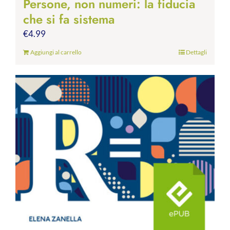
Persone, non numeri: la fiducia
che si fa sistema
€
4.99
Aggiungi al carrello
Dettagli