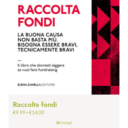
Raccolta fondi
Fascia
€
9.99
-
€
14.00
di
Dettagli
prezzo: