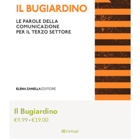
Il Bugiardino
Fascia
€
9.99
-
€
19.00
di
Dettagli
prezzo: