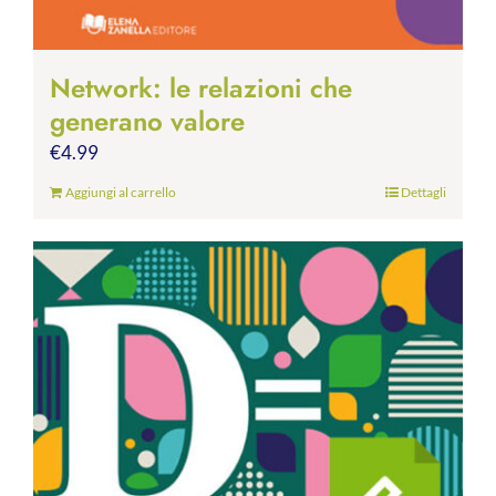
Network: le relazioni che
generano valore
€
4.99
Aggiungi al carrello
Dettagli