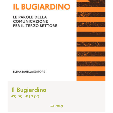
Il Bugiardino
Fascia
€
9.99
-
€
19.00
di
Dettagli
prezzo: