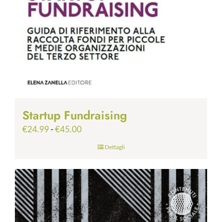
Startup Fundraising
Fascia
€
24.99
-
€
45.00
di
Dettagli
prezzo:
da
€24.99
a
€45.00