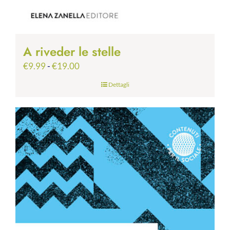
A riveder le stelle
Fascia
€
9.99
-
€
19.00
di
Dettagli
prezzo:
da
€9.99
a
€19.00