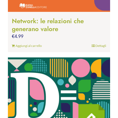
Network: le relazioni che
generano valore
€
4.99
Aggiungi al carrello
Dettagli