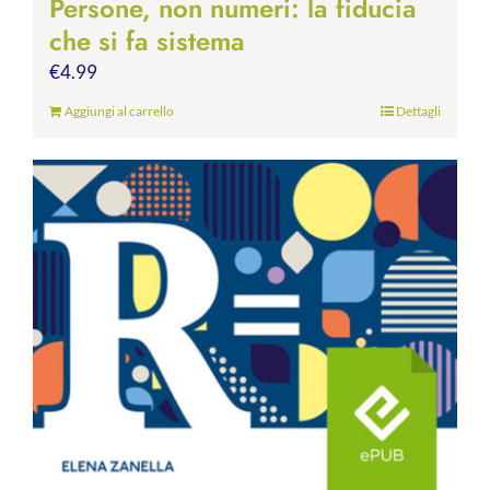
Persone, non numeri: la fiducia
che si fa sistema
€
4.99
Aggiungi al carrello
Dettagli