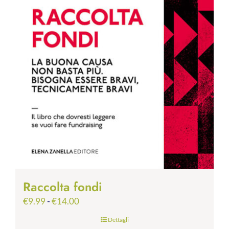
Raccolta fondi
Fascia
€
9.99
-
€
14.00
di
Dettagli
prezzo: