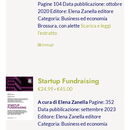
Pagine 104 Data pubblicazione: ottobre
2020 Editore: Elena Zanella editore
Categoria: Business ed economia
Brossura, con alette
Scarica e leggi
l'estratto
Dettagli
Startup Fundraising
Fascia
€
24.99
-
€
45.00
di
A cura di Elena Zanella
Pagine: 352
prezzo:
Data pubblicazione: settembre 2023
da
Editore: Elena Zanella editore
€24.99
Categoria: Business ed economia
a