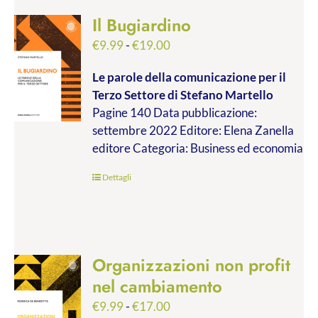
Il Bugiardino
Fascia
€
9.99
-
€
19.00
di
Le parole della comunicazione per il
prezzo:
Terzo Settore
di Stefano Martello
da
Pagine 140 Data pubblicazione:
€9.99
settembre 2022 Editore: Elena Zanella
a
editore Categoria: Business ed economia
€19.00
Dettagli
Organizzazioni non profit
nel cambiamento
Fascia
€
9.99
-
€
17.00