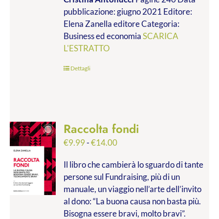
da
pubblicazione: giugno 2021 Editore:
€9.99
Elena Zanella editore Categoria:
a
Business ed economia
SCARICA
€28.00
L'ESTRATTO
Dettagli
Raccolta fondi
Fascia
€
9.99
-
€
14.00
di
Il libro che cambierà lo sguardo di tante
prezzo:
persone sul Fundraising, più di un
da
manuale, un viaggio nell’arte dell’invito
€9.99
al dono: “La buona causa non basta più.
a
Bisogna essere bravi, molto bravi”.
€14.00