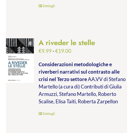
€45.00
Dettagli
A riveder le stelle
Fascia
€
9.99
-
€
19.00
di
Considerazioni metodologiche e
prezzo:
riverberi narrativi sul contrasto alle
da
crisi nel Terzo settore
AA.VV di Stefano
€9.99
Martello (a cura di) Contributi di Giulia
a
Armuzzi, Stefano Martello, Roberto
€19.00
Scalise, Elisa Taiti, Roberta Zarpellon
Dettagli