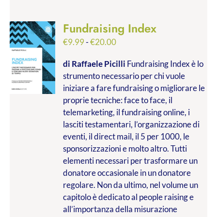
Fundraising Index
Fascia
€
9.99
-
€
20.00
di
di Raffaele Picilli
Fundraising Index è lo
prezzo:
strumento necessario per chi vuole
da
iniziare a fare fundraising o migliorare le
€9.99
proprie tecniche: face to face, il
a
telemarketing, il fundraising online, i
€20.00
lasciti testamentari, l’organizzazione di
eventi, il direct mail, il 5 per 1000, le
sponsorizzazioni e molto altro. Tutti
elementi necessari per trasformare un
donatore occasionale in un donatore
regolare. Non da ultimo, nel volume un
capitolo è dedicato al people raising e
all’importanza della misurazione