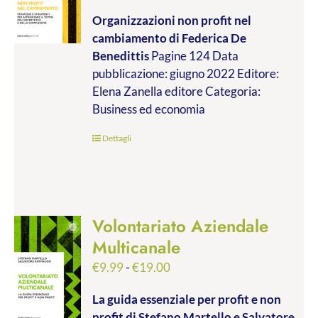
di
Organizzazioni non profit nel
prezzo:
cambiamento
di Federica De
da
Benedittis
Pagine 124 Data
€9.99
pubblicazione: giugno 2022 Editore:
a
Elena Zanella editore Categoria:
€17.00
Business ed economia
Dettagli
Volontariato Aziendale
Multicanale
Fascia
€
9.99
-
€
19.00
di
La guida essenziale per profit e non
prezzo:
profit
di Stefano Martello e Salvatore