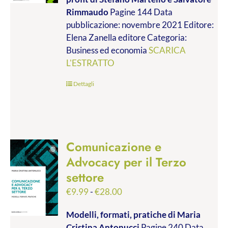
da
Rimmaudo
Pagine 144 Data
€9.99
pubblicazione: novembre 2021 Editore:
a
Elena Zanella editore Categoria:
€19.00
Business ed economia
SCARICA
L'ESTRATTO
Dettagli
Comunicazione e
Advocacy per il Terzo
settore
Fascia
€
9.99
-
€
28.00
di
Modelli, formati, pratiche
di Maria
prezzo:
Cristina Antonucci
Pagine 240 Data