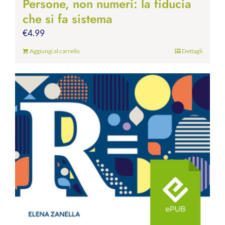
Persone, non numeri: la fiducia
che si fa sistema
€
4.99
Aggiungi al carrello
Dettagli