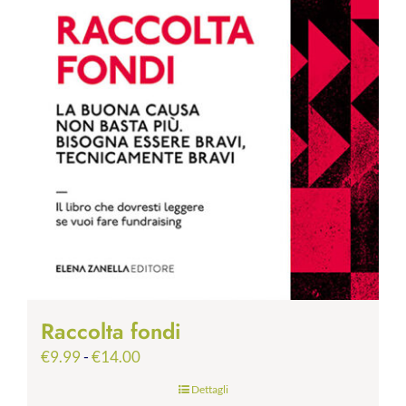
Raccolta fondi
Fascia
€
9.99
-
€
14.00
di
Dettagli
prezzo: