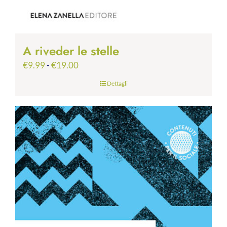
A riveder le stelle
Fascia
€
9.99
-
€
19.00
di
Dettagli
prezzo:
da
€9.99
a
€19.00