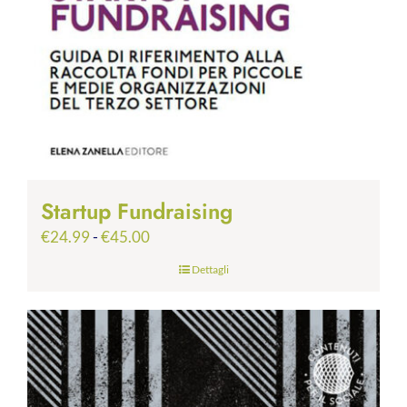
Startup Fundraising
Fascia
€
24.99
-
€
45.00
di
Dettagli
prezzo:
da
€24.99
a
€45.00