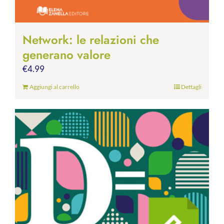
Network: le relazioni che
generano valore
€
4.99
Aggiungi al carrello
Dettagli