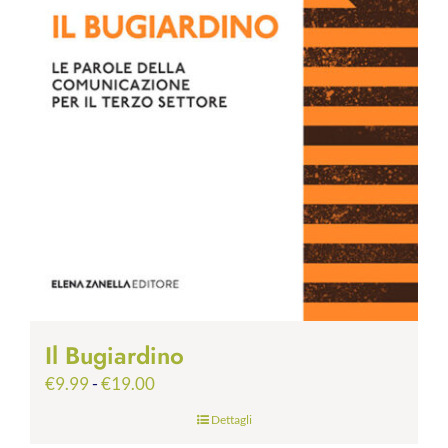
Il Bugiardino
Fascia
€
9.99
-
€
19.00
di
Dettagli
prezzo: