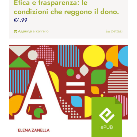
Etica e trasparenza: le
condizioni che reggono il dono.
€
4.99
Aggiungi al carrello
Dettagli