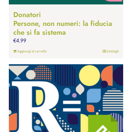
Donatori
Persone, non numeri: la fiducia
che si fa sistema
€
4.99
Aggiungi al carrello
Dettagli