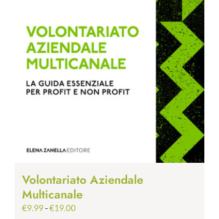
Volontariato Aziendale
Multicanale
Fascia
€
9.99
-
€
19.00