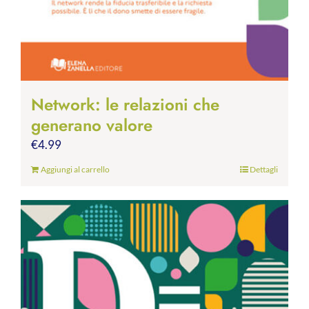
Network: le relazioni che
generano valore
€
4.99
Aggiungi al carrello
Dettagli