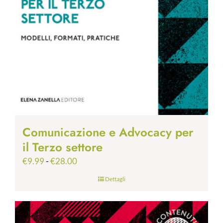
Comunicazione e Advocacy per
il Terzo settore
Fascia
€
9.99
-
€
28.00
di
Dettagli
prezzo:
da
€9.99
a