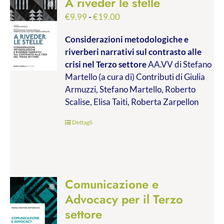
A riveder le stelle
Fascia
€
9.99
-
€
19.00
di
Considerazioni metodologiche e
prezzo:
riverberi narrativi sul contrasto alle
da
crisi nel Terzo settore
AA.VV di Stefano
€9.99
Martello (a cura di) Contributi di Giulia
a
Armuzzi, Stefano Martello, Roberto
€19.00
Scalise, Elisa Taiti, Roberta Zarpellon
Dettagli
Comunicazione e
Advocacy per il Terzo
settore