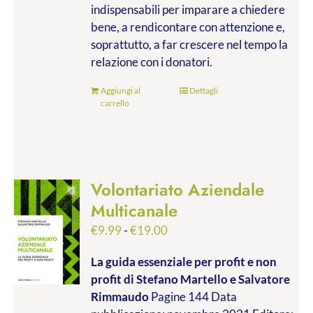
indispensabili per imparare a chiedere
bene, a rendicontare con attenzione e,
soprattutto, a far crescere nel tempo la
relazione con i donatori.
Aggiungi al
Dettagli
carrello
Volontariato Aziendale
Multicanale
Fascia
€
9.99
-
€
19.00
di
La guida essenziale per profit e non
prezzo:
profit
di Stefano Martello e Salvatore
da
Rimmaudo
Pagine 144 Data
€9.99