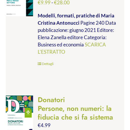
Fascia
€
9.99
-
€
28.00
di
Modelli, formati, pratiche
di Maria
prezzo:
Cristina Antonucci
Pagine 240 Data
da
pubblicazione: giugno 2021 Editore:
€9.99
Elena Zanella editore Categoria:
a
Business ed economia
SCARICA
€28.00
L'ESTRATTO
Dettagli
Donatori
Persone, non numeri: la
fiducia che si fa sistema
€
4.99