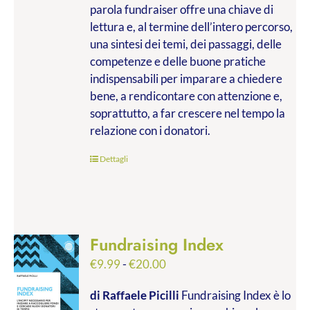
parola fundraiser offre una chiave di
lettura e, al termine dell’intero percorso,
una sintesi dei temi, dei passaggi, delle
competenze e delle buone pratiche
indispensabili per imparare a chiedere
bene, a rendicontare con attenzione e,
soprattutto, a far crescere nel tempo la
relazione con i donatori.
Dettagli
Fundraising Index
Fascia
€
9.99
-
€
20.00
di
di Raffaele Picilli
Fundraising Index è lo
prezzo: