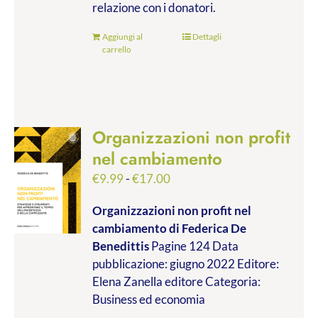
relazione con i donatori.
Aggiungi al
Dettagli
carrello
Organizzazioni non profit
nel cambiamento
Fascia
€
9.99
-
€
17.00
di
Organizzazioni non profit nel
prezzo:
cambiamento
di Federica De
da
Benedittis
Pagine 124 Data
€9.99
pubblicazione: giugno 2022 Editore:
a
Elena Zanella editore Categoria:
€17.00
Business ed economia