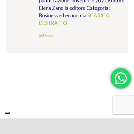
pubblicazione: novembre 2021 Editore:
a
Elena Zanella editore Categoria:
€19.00
Business ed economia
SCARICA
L'ESTRATTO
Dettagli