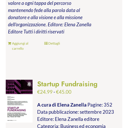
valore a ogni tappa del percorso
mantenendo fede alla parola data al
donatore e alla visione e alla missione
dell’organizzazione.
Editore: Elena Zanella
Editore
Tutti i diritti riservati
Aggiungi al
Dettagli
carrello
Startup Fundraising
Fascia
€
24.99
-
€
45.00
di
A cura di Elena Zanella
Pagine: 352
prezzo:
Data pubblicazione: settembre 2023
da
Editore: Elena Zanella editore
€24.99
Categoria: Business ed economia
a