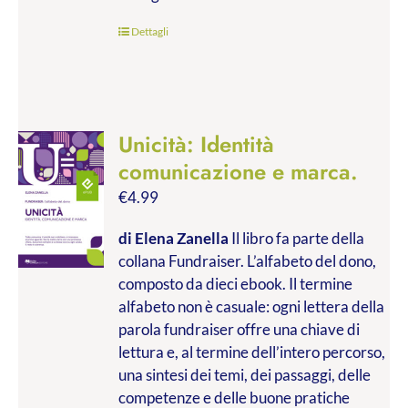
€45.00
Dettagli
Unicità: Identità
comunicazione e marca.
€
4.99
di Elena Zanella
Il libro fa parte della
collana Fundraiser. L’alfabeto del dono,
composto da dieci ebook. Il termine
alfabeto non è casuale: ogni lettera della
parola fundraiser offre una chiave di
lettura e, al termine dell’intero percorso,
una sintesi dei temi, dei passaggi, delle
competenze e delle buone pratiche