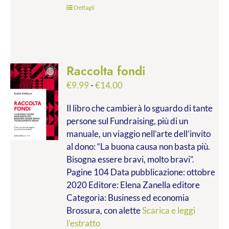
Dettagli
Raccolta fondi
Fascia
€
9.99
-
€
14.00
di
Il libro che cambierà lo sguardo di tante
prezzo:
persone sul Fundraising, più di un
da
manuale, un viaggio nell’arte dell’invito
€9.99
al dono: “La buona causa non basta più.
a
Bisogna essere bravi, molto bravi”.
€14.00
Pagine 104 Data pubblicazione: ottobre
2020 Editore: Elena Zanella editore
Categoria: Business ed economia
Brossura, con alette
Scarica e leggi
l'estratto