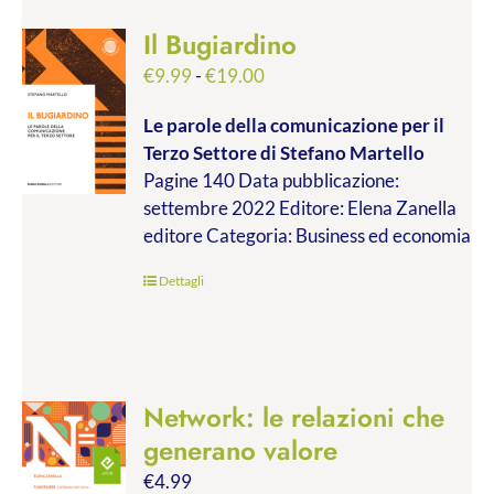
Il Bugiardino
Fascia
€
9.99
-
€
19.00
di
Le parole della comunicazione per il
prezzo:
Terzo Settore
di Stefano Martello
da
Pagine 140 Data pubblicazione:
€9.99
settembre 2022 Editore: Elena Zanella
a
editore Categoria: Business ed economia
€19.00
Dettagli
Network: le relazioni che
generano valore
€
4.99