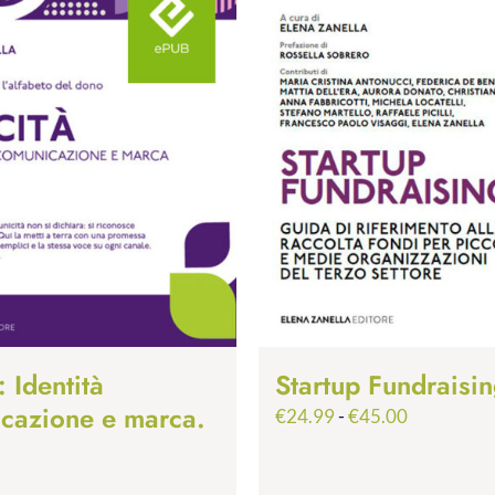
: Identità
Startup Fundraisi
cazione e marca.
Fascia
€
24.99
-
€
45.00
di
prezzo: