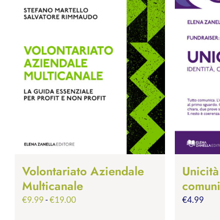
Volontariato Aziendale
Unicità
Multicanale
comuni
Fascia
€
9.99
-
€
19.00
€
4.99
di