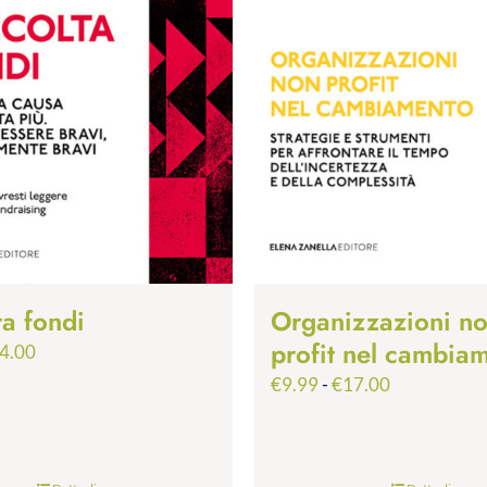
ta fondi
Organizzazioni n
profit nel cambia
Fascia
4.00
di
Fascia
€
9.99
-
€
17.00
prezzo:
di
da
prezzo:
€9.99
da
a