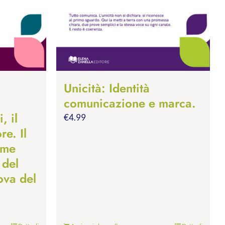
Unicità: Identità
comunicazione e marca.
, il
€
4.99
re. Il
ome
 del
ova del