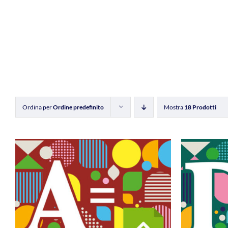
Ordina per
Ordine predefinito
Mostra
18 Prodotti