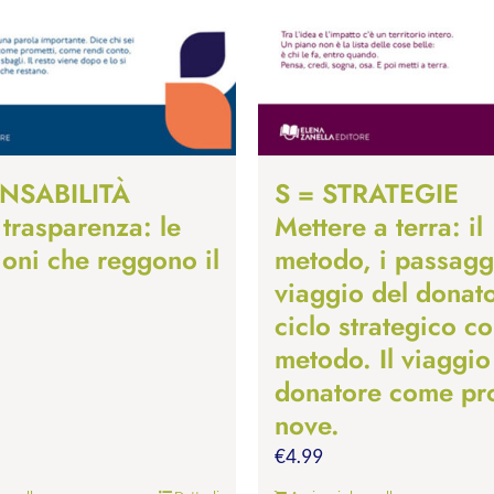
NSABILITÀ
S = STRATEGIE
 trasparenza: le
Mettere a terra: il
ioni che reggono il
metodo, i passaggi
viaggio del donato
ciclo strategico c
metodo. Il viaggio
donatore come pr
nove.
€
4.99