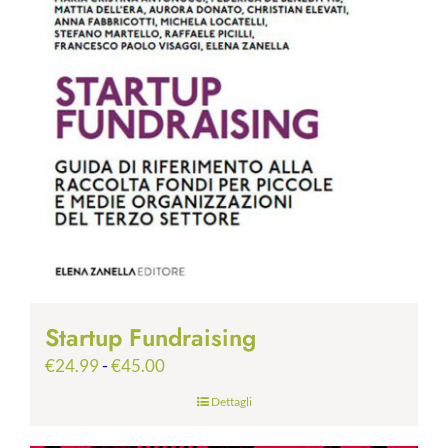
Startup Fundraising
Fascia
€
24.99
-
€
45.00
di
Dettagli
prezzo:
da