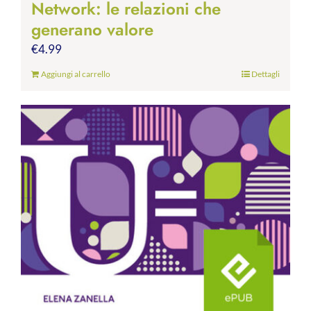
Network: le relazioni che
generano valore
€
4.99
Aggiungi al carrello
Dettagli