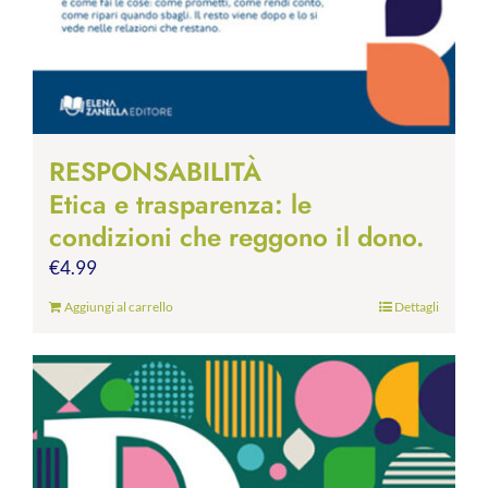
RESPONSABILITÀ
Etica e trasparenza: le
condizioni che reggono il dono.
€
4.99
Aggiungi al carrello
Dettagli