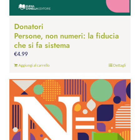
Donatori
Persone, non numeri: la fiducia
che si fa sistema
€
4.99
Aggiungi al carrello
Dettagli