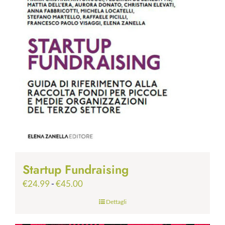
Startup Fundraising
Fascia
€
24.99
-
€
45.00
di
Dettagli
prezzo:
da