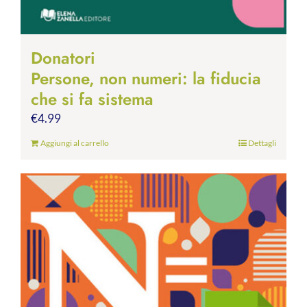
Donatori
Persone, non numeri: la fiducia
che si fa sistema
€
4.99
Aggiungi al carrello
Dettagli