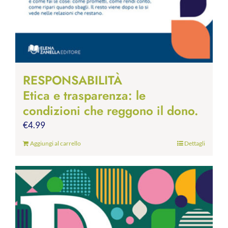
RESPONSABILITÀ
Etica e trasparenza: le
condizioni che reggono il dono.
€
4.99
Aggiungi al carrello
Dettagli