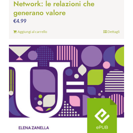
Network: le relazioni che
generano valore
€
4.99
Aggiungi al carrello
Dettagli