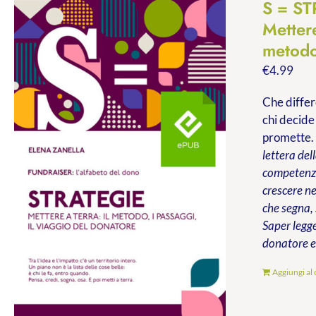
S = S
Mettere
metodo
€
4.99
Che differ
chi decide
promette
lettera del
competenze 
crescere ne
che segna,
Saper legge
donatore e 
Aggiungi al 