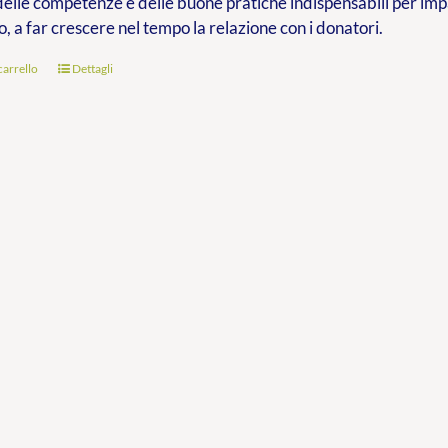
delle competenze e delle buone pratiche indispensabili per im
o, a far crescere nel tempo la relazione con i donatori.
carrello
Dettagli