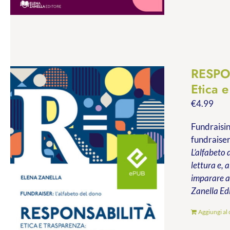
RESPO
Etica e
€
4.99
Fundraisin
fundraiser
L’alfabeto 
lettura e, 
imparare a 
Zanella Ed
Aggiungi al 