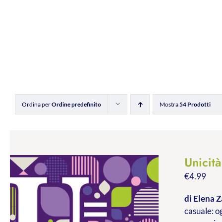
Ordina per
Ordine predefinito
Mostra
54 Prodotti
Unicit
€
4.99
di Elena Z
casuale: og