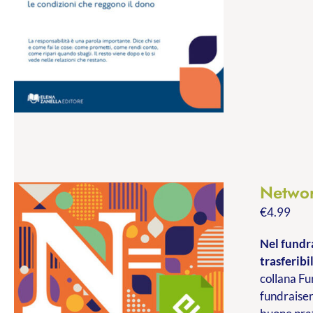
Networ
€
4.99
Nel fundra
trasferibil
collana Fu
fundraiser