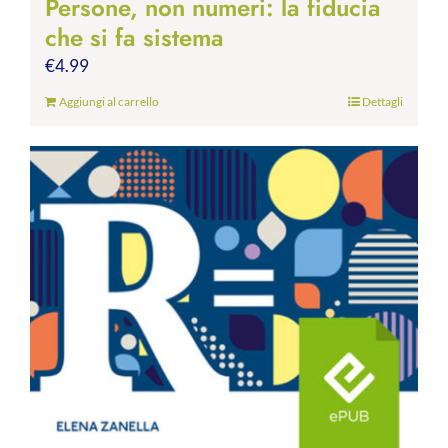
Persone, non numeri: la fiducia
che si fa sistema
€
4.99
Aggiungi al carrello
Dettagli