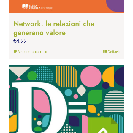
Network: le relazioni che
generano valore
€
4.99
Aggiungi al carrello
Dettagli