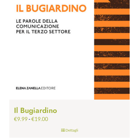
Il Bugiardino
Fascia
€
9.99
-
€
19.00
di
Dettagli
prezzo: