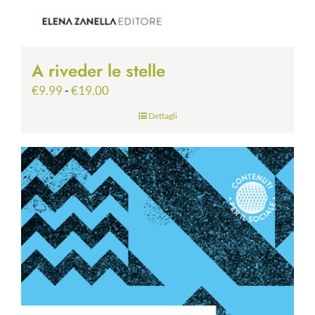
A riveder le stelle
Fascia
€
9.99
-
€
19.00
di
Dettagli
prezzo:
da
€9.99
a
€19.00