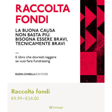
Raccolta fondi
Fascia
€
9.99
-
€
14.00
di
Dettagli
prezzo: