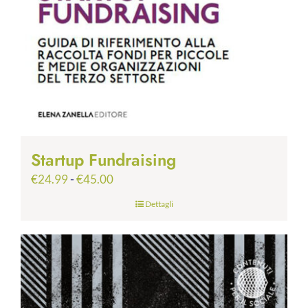
Startup Fundraising
Fascia
€
24.99
-
€
45.00
di
Dettagli
prezzo:
da
€24.99
a
€45.00