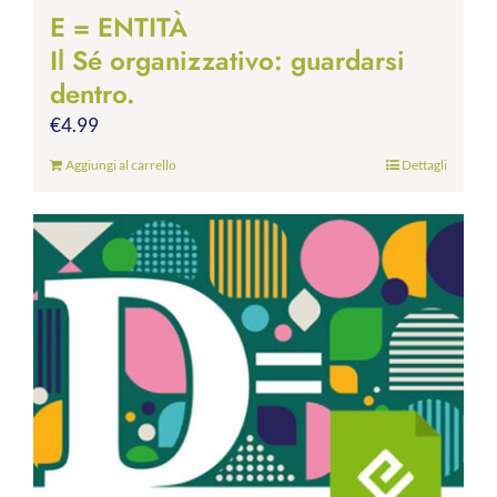
E = ENTITÀ
Il Sé organizzativo: guardarsi
dentro.
€
4.99
Aggiungi al carrello
Dettagli