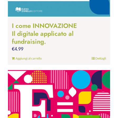
I come INNOVAZIONE
Il digitale applicato al
fundraising.
€
4.99
Aggiungi al carrello
Dettagli