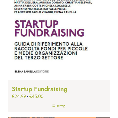
Startup Fundraising
Fascia
€
24.99
-
€
45.00
di
Dettagli
prezzo:
da