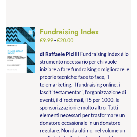
Fundraising Index
Fascia
€
9.99
-
€
20.00
di
di Raffaele Picilli
Fundraising Index è lo
prezzo:
strumento necessario per chi vuole
da
iniziare a fare fundraising o migliorare le
€9.99
proprie tecniche: face to face, il
a
telemarketing, il fundraising online, i
€20.00
lasciti testamentari, l’organizzazione di
eventi, il direct mail, il 5 per 1000, le
sponsorizzazioni e molto altro. Tutti
elementi necessari per trasformare un
donatore occasionale in un donatore
regolare. Non da ultimo, nel volume un