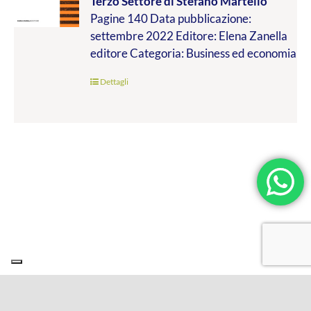
Terzo Settore
di Stefano Martello
da
Pagine 140 Data pubblicazione:
€9.99
settembre 2022 Editore: Elena Zanella
a
editore Categoria: Business ed economia
€19.00
Dettagli