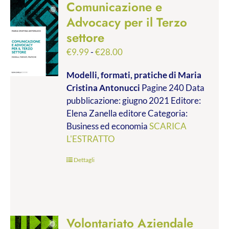
Comunicazione e
Advocacy per il Terzo
settore
Fascia
€
9.99
-
€
28.00
di
Modelli, formati, pratiche
di Maria
prezzo:
Cristina Antonucci
Pagine 240 Data
da
pubblicazione: giugno 2021 Editore:
€9.99
Elena Zanella editore Categoria:
a
Business ed economia
SCARICA
€28.00
L'ESTRATTO
Dettagli
Volontariato Aziendale