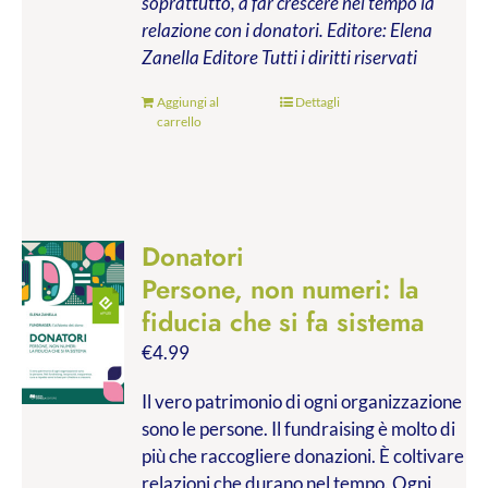
soprattutto, a far crescere nel tempo la
relazione con i donatori.
Editore: Elena
Zanella Editore
Tutti i diritti riservati
Aggiungi al
Dettagli
carrello
Donatori
Persone, non numeri: la
fiducia che si fa sistema
€
4.99
Il vero patrimonio di ogni organizzazione
sono le persone. Il fundraising è molto di
più che raccogliere donazioni. È coltivare
relazioni che durano nel tempo. Ogni