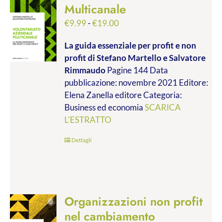
Multicanale
Fascia
€
9.99
-
€
19.00
di
La guida essenziale per profit e non
prezzo:
profit
di Stefano Martello e Salvatore
da
Rimmaudo
Pagine 144 Data
€9.99
pubblicazione: novembre 2021 Editore:
a
Elena Zanella editore Categoria:
€19.00
Business ed economia
SCARICA
L'ESTRATTO
Dettagli
Organizzazioni non profit
nel cambiamento