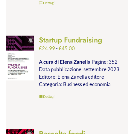
Dettagli
Startup Fundraising
Fascia
€
24.99
-
€
45.00
di
A cura di Elena Zanella
Pagine: 352
prezzo:
Data pubblicazione: settembre 2023
da
Editore: Elena Zanella editore
€24.99
Categoria: Business ed economia
a
€45.00
Dettagli
Raccolta fondi