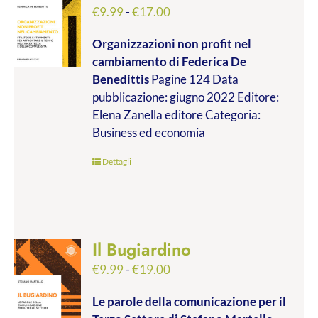
Fascia
€
9.99
-
€
17.00
di
Organizzazioni non profit nel
prezzo:
cambiamento
di Federica De
da
Benedittis
Pagine 124 Data
€9.99
pubblicazione: giugno 2022 Editore:
a
Elena Zanella editore Categoria:
€17.00
Business ed economia
Dettagli
Il Bugiardino
Fascia
€
9.99
-
€
19.00
di
Le parole della comunicazione per il
prezzo: