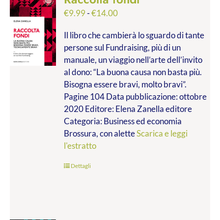
Fascia
€
9.99
-
€
14.00
di
Il libro che cambierà lo sguardo di tante
prezzo:
persone sul Fundraising, più di un
da
manuale, un viaggio nell’arte dell’invito
€9.99
al dono: “La buona causa non basta più.
a
Bisogna essere bravi, molto bravi”.
€14.00
Pagine 104 Data pubblicazione: ottobre
2020 Editore: Elena Zanella editore
Categoria: Business ed economia
Brossura, con alette
Scarica e leggi
l'estratto
Dettagli