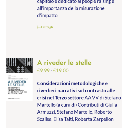
capitolo è dedicato al people raising e
all’importanza della misurazione
d’impatto.
Dettagli
A riveder le stelle
Fascia
€
9.99
-
€
19.00
di
Considerazioni metodologiche e
prezzo:
riverberi narrativi sul contrasto alle
da
crisi nel Terzo settore
AA.VV di Stefano
€9.99
Martello (a cura di) Contributi di Giulia
a
Armuzzi, Stefano Martello, Roberto
€19.00
Scalise, Elisa Taiti, Roberta Zarpellon