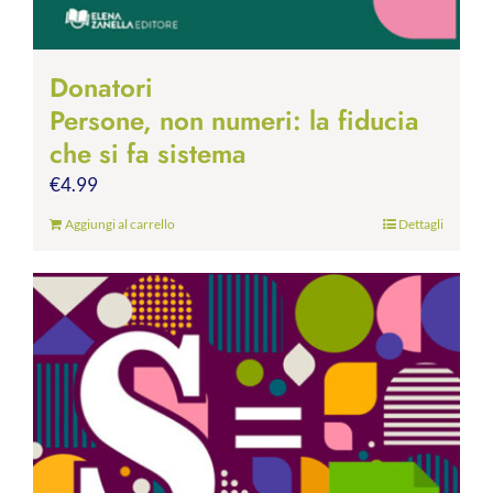
Donatori
Persone, non numeri: la fiducia
che si fa sistema
€
4.99
Aggiungi al carrello
Dettagli