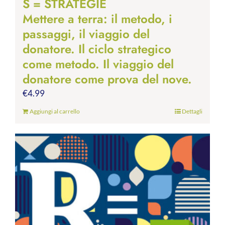
S = STRATEGIE
Mettere a terra: il metodo, i
passaggi, il viaggio del
donatore. Il ciclo strategico
come metodo. Il viaggio del
donatore come prova del nove.
€
4.99
Aggiungi al carrello
Dettagli