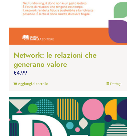
Network: le relazioni che
generano valore
€
4.99
Aggiungi al carrello
Dettagli