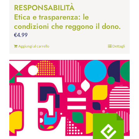
RESPONSABILITÀ
Etica e trasparenza: le
condizioni che reggono il dono.
€
4.99
Aggiungi al carrello
Dettagli