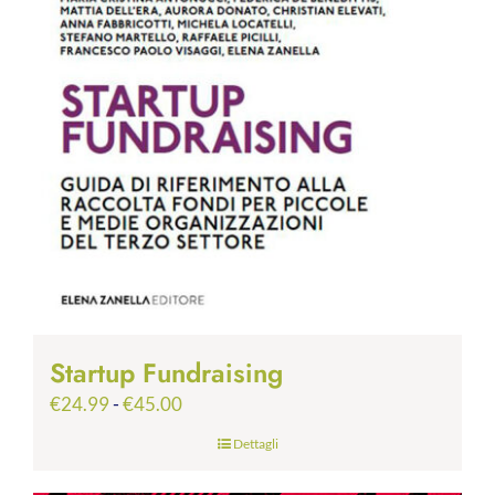
Startup Fundraising
Fascia
€
24.99
-
€
45.00
di
Dettagli
prezzo:
da