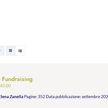
p Fundraising
Fascia
€
45.00
di
Elena Zanella
Pagine: 352 Data pubblicazione: settembre 2023
prezzo:
da