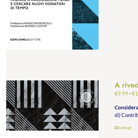
A rived
€
9.99
-
€
1
Consideraz
di) Contri
Dettagli