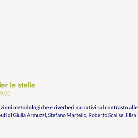
er le stelle
Fascia
9.00
di
ioni metodologiche e riverberi narrativi sul contrasto alle 
prezzo:
buti di Giulia Armuzzi, Stefano Martello, Roberto Scalise, Elisa
da
€9.99
a