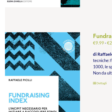
Fundra
€
9.99
-
€
2
di Raffaele
tecniche: f
1000, le s
Non da ult
Dettagli