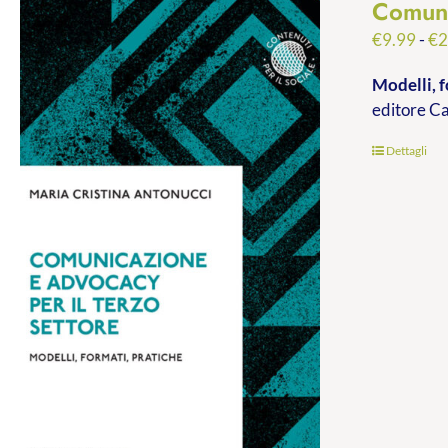
Comuni
€
9.99
-
€
2
Modelli, f
editore C
Dettagli