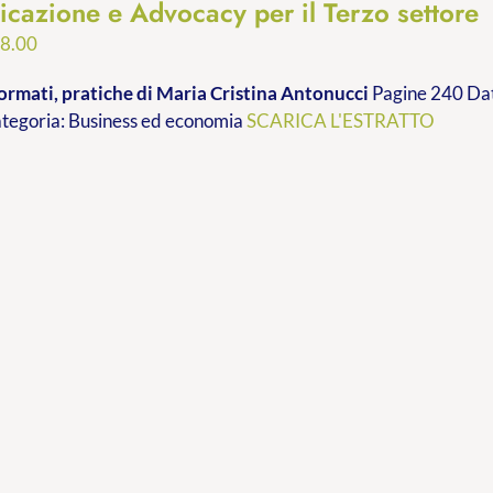
cazione e Advocacy per il Terzo settore
Fascia
8.00
di
ormati, pratiche
di Maria Cristina Antonucci
Pagine 240 Dat
prezzo:
ategoria: Business ed economia
SCARICA L'ESTRATTO
da
€9.99
a
€28.00