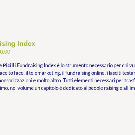
ising Index
Fascia
0.00
di
 Picilli
Fundraising Index è lo strumento necessario per chi vuo
prezzo:
ace to face, il telemarketing, il fundraising online, i lasciti testa
da
ponsorizzazioni e molto altro. Tutti elementi necessari per tr
€9.99
imo, nel volume un capitolo è dedicato al people raising e all’
a
€20.00