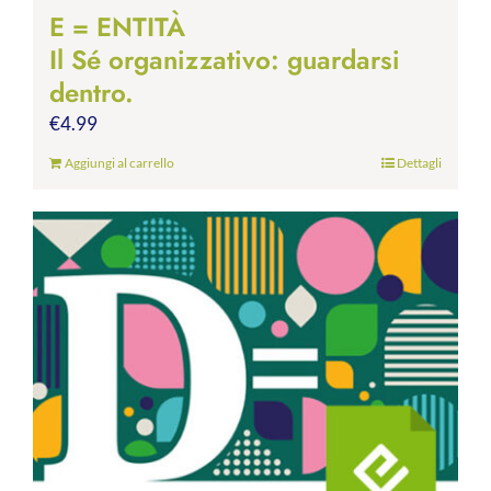
E = ENTITÀ
Il Sé organizzativo: guardarsi
dentro.
€
4.99
Aggiungi al carrello
Dettagli