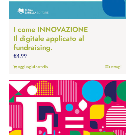
I come INNOVAZIONE
Il digitale applicato al
fundraising.
€
4.99
Aggiungi al carrello
Dettagli