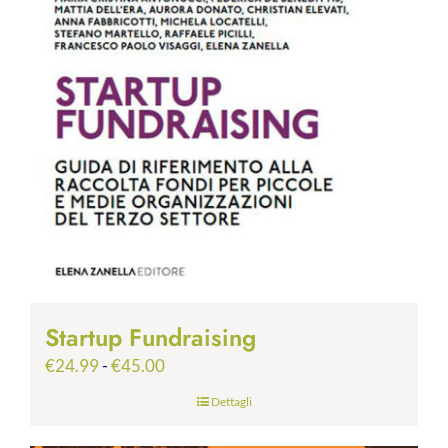
Startup Fundraising
Fascia
€
24.99
-
€
45.00
di
Dettagli
prezzo:
da