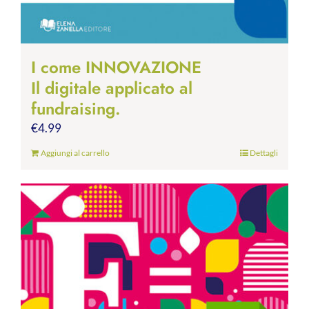
I come INNOVAZIONE
Il digitale applicato al
fundraising.
€
4.99
Aggiungi al carrello
Dettagli