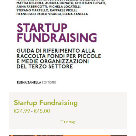
Startup Fundraising
Fascia
€
24.99
-
€
45.00
di
Dettagli
prezzo:
da