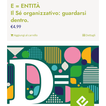
E = ENTITÀ
Il Sé organizzativo: guardarsi
dentro.
€
4.99
Aggiungi al carrello
Dettagli