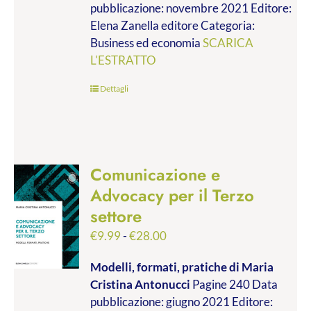
pubblicazione: novembre 2021 Editore:
a
Elena Zanella editore Categoria:
€19.00
Business ed economia
SCARICA
L'ESTRATTO
Dettagli
Comunicazione e
Advocacy per il Terzo
settore
Fascia
€
9.99
-
€
28.00
di
Modelli, formati, pratiche
di Maria
prezzo:
Cristina Antonucci
Pagine 240 Data
da
pubblicazione: giugno 2021 Editore:
€9.99