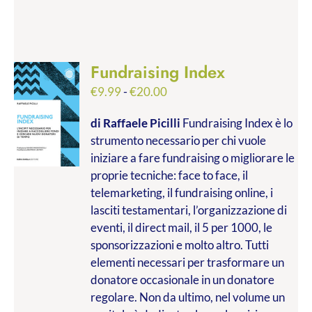
Fundraising Index
Fascia
€
9.99
-
€
20.00
di
di Raffaele Picilli
Fundraising Index è lo
prezzo:
strumento necessario per chi vuole
da
iniziare a fare fundraising o migliorare le
€9.99
proprie tecniche: face to face, il
a
telemarketing, il fundraising online, i
€20.00
lasciti testamentari, l’organizzazione di
eventi, il direct mail, il 5 per 1000, le
sponsorizzazioni e molto altro. Tutti
elementi necessari per trasformare un
donatore occasionale in un donatore
regolare. Non da ultimo, nel volume un