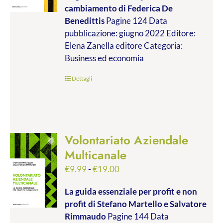
cambiamento
di Federica De
da
Benedittis
Pagine 124 Data
€9.99
pubblicazione: giugno 2022 Editore:
a
Elena Zanella editore Categoria:
€17.00
Business ed economia
Dettagli
Volontariato Aziendale
Multicanale
Fascia
€
9.99
-
€
19.00
di
La guida essenziale per profit e non
prezzo:
profit
di Stefano Martello e Salvatore
da
Rimmaudo
Pagine 144 Data
€9.99