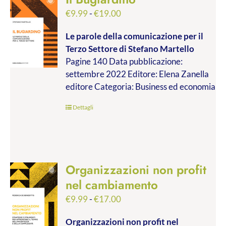
Fascia
€
9.99
-
€
19.00
di
Le parole della comunicazione per il
prezzo:
Terzo Settore
di Stefano Martello
da
Pagine 140 Data pubblicazione:
€9.99
settembre 2022 Editore: Elena Zanella
a
editore Categoria: Business ed economia
€19.00
Dettagli
Organizzazioni non profit
nel cambiamento
Fascia
€
9.99
-
€
17.00
di
Organizzazioni non profit nel
prezzo: