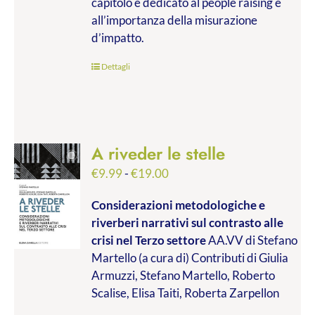
capitolo è dedicato al people raising e
all’importanza della misurazione
d’impatto.
Dettagli
A riveder le stelle
Fascia
€
9.99
-
€
19.00
di
Considerazioni metodologiche e
prezzo:
riverberi narrativi sul contrasto alle
da
crisi nel Terzo settore
AA.VV di Stefano
€9.99
Martello (a cura di) Contributi di Giulia
a
Armuzzi, Stefano Martello, Roberto
€19.00
Scalise, Elisa Taiti, Roberta Zarpellon