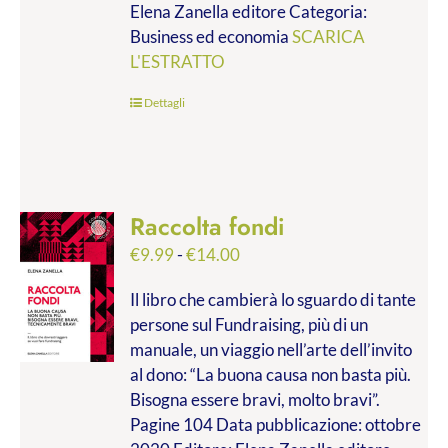
Elena Zanella editore Categoria:
a
Business ed economia
SCARICA
€28.00
L'ESTRATTO
Dettagli
Raccolta fondi
Fascia
€
9.99
-
€
14.00
di
Il libro che cambierà lo sguardo di tante
prezzo:
persone sul Fundraising, più di un
da
manuale, un viaggio nell’arte dell’invito
€9.99
al dono: “La buona causa non basta più.
a
Bisogna essere bravi, molto bravi”.
€14.00
Pagine 104 Data pubblicazione: ottobre