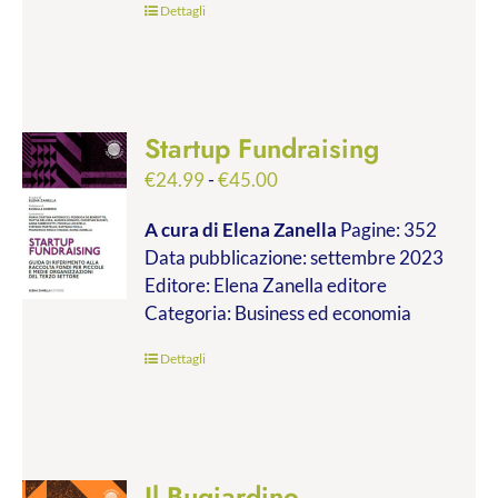
Dettagli
Startup Fundraising
Fascia
€
24.99
-
€
45.00
di
A cura di Elena Zanella
Pagine: 352
prezzo:
Data pubblicazione: settembre 2023
da
Editore: Elena Zanella editore
€24.99
Categoria: Business ed economia
a
€45.00
Dettagli
Il Bugiardino