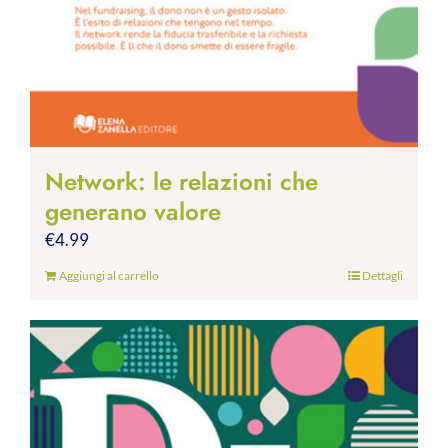
Network: le relazioni che
generano valore
€
4.99
Aggiungi al carrello
Dettagli