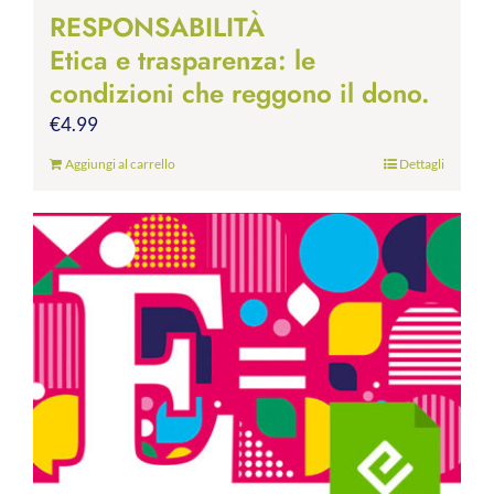
RESPONSABILITÀ
Etica e trasparenza: le
condizioni che reggono il dono.
€
4.99
Aggiungi al carrello
Dettagli