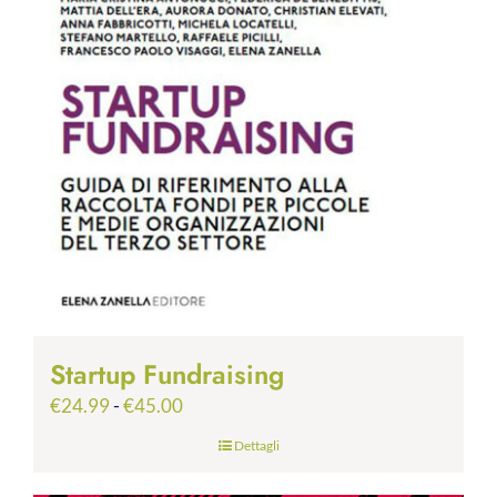
Startup Fundraising
Fascia
€
24.99
-
€
45.00
di
Dettagli
prezzo:
da