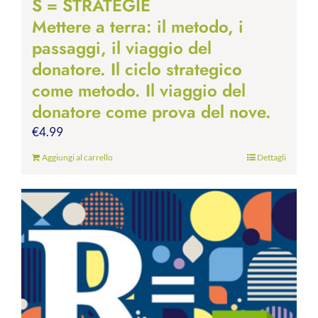
S = STRATEGIE
Mettere a terra: il metodo, i
passaggi, il viaggio del
donatore. Il ciclo strategico
come metodo. Il viaggio del
donatore come prova del nove.
€
4.99
Aggiungi al carrello
Dettagli