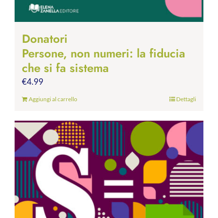
Donatori
Persone, non numeri: la fiducia
che si fa sistema
€
4.99
Aggiungi al carrello
Dettagli