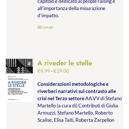
capitolo è dedicato al people raising e
all’importanza della misurazione
d’impatto.
Dettagli
A riveder le stelle
Fascia
€
9.99
-
€
19.00
di
Considerazioni metodologiche e
prezzo:
riverberi narrativi sul contrasto alle
da
crisi nel Terzo settore
AA.VV di Stefano
€9.99
Martello (a cura di) Contributi di Giulia
a
Armuzzi, Stefano Martello, Roberto
€19.00
Scalise, Elisa Taiti, Roberta Zarpellon