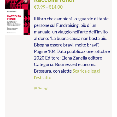
Fascia
€
9.99
-
€
14.00
di
Il libro che cambierà lo sguardo di tante
prezzo:
persone sul Fundraising, più di un
da
manuale, un viaggio nell’arte dell’invito
€9.99
al dono: “La buona causa non basta più.
a
Bisogna essere bravi, molto bravi”.
€14.00
Pagine 104 Data pubblicazione: ottobre
2020 Editore: Elena Zanella editore
Categoria: Business ed economia
Brossura, con alette
Scarica e leggi
l'estratto
Dettagli