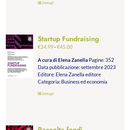
Dettagli
Startup Fundraising
Fascia
€
24.99
-
€
45.00
di
A cura di Elena Zanella
Pagine: 352
prezzo:
Data pubblicazione: settembre 2023
da
Editore: Elena Zanella editore
€24.99
Categoria: Business ed economia
a
€45.00
Dettagli
Raccolta fondi