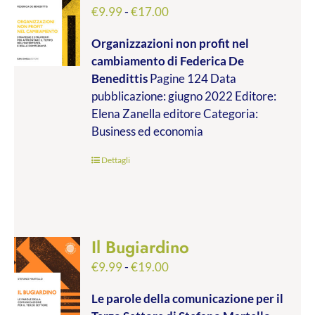
Fascia
€
9.99
-
€
17.00
di
Organizzazioni non profit nel
prezzo:
cambiamento
di Federica De
da
Benedittis
Pagine 124 Data
€9.99
pubblicazione: giugno 2022 Editore:
a
Elena Zanella editore Categoria:
€17.00
Business ed economia
Dettagli
Il Bugiardino
Fascia
€
9.99
-
€
19.00
di
Le parole della comunicazione per il
prezzo: