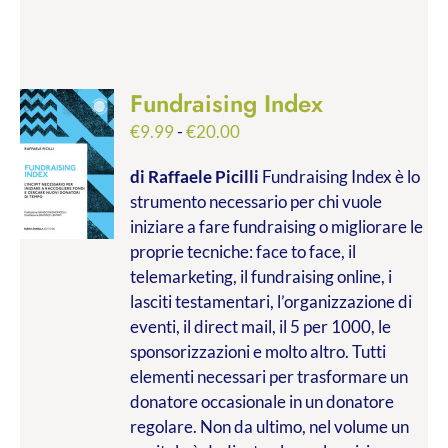
Fundraising Index
Fascia
€
9.99
-
€
20.00
di
di Raffaele Picilli
Fundraising Index è lo
prezzo:
strumento necessario per chi vuole
da
iniziare a fare fundraising o migliorare le
€9.99
proprie tecniche: face to face, il
a
telemarketing, il fundraising online, i
€20.00
lasciti testamentari, l’organizzazione di
eventi, il direct mail, il 5 per 1000, le
sponsorizzazioni e molto altro. Tutti
elementi necessari per trasformare un
donatore occasionale in un donatore
regolare. Non da ultimo, nel volume un