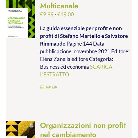
Multicanale
Fascia
€
9.99
-
€
19.00
di
La guida essenziale per profit e non
prezzo:
profit
di Stefano Martello e Salvatore
da
Rimmaudo
Pagine 144 Data
€9.99
pubblicazione: novembre 2021 Editore:
a
Elena Zanella editore Categoria:
€19.00
Business ed economia
SCARICA
L'ESTRATTO
Dettagli
Organizzazioni non profit
nel cambiamento