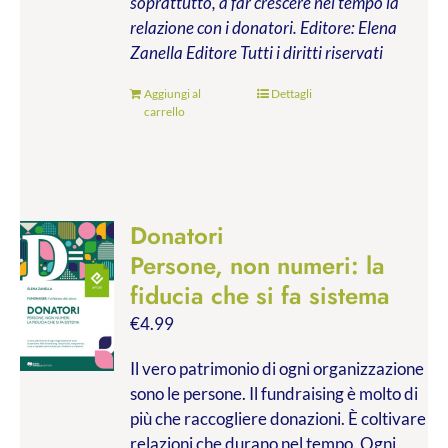
soprattutto, a far crescere nel tempo la
relazione con i donatori.
Editore: Elena
Zanella Editore
Tutti i diritti riservati
Aggiungi al
Dettagli
carrello
Donatori
Persone, non numeri: la
fiducia che si fa sistema
€
4.99
Il vero patrimonio di ogni organizzazione
sono le persone. Il fundraising è molto di
più che raccogliere donazioni. È coltivare
relazioni che durano nel tempo. Ogni