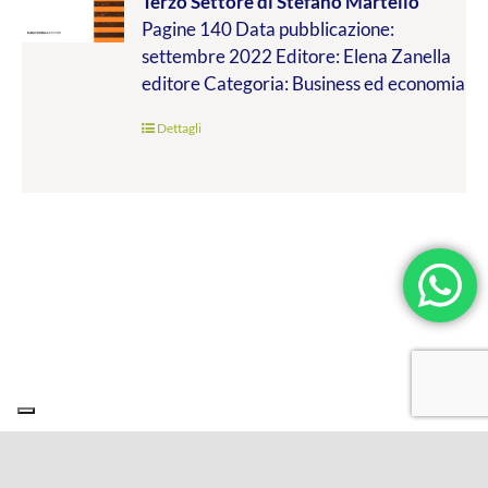
Terzo Settore
di Stefano Martello
da
Pagine 140 Data pubblicazione:
€9.99
settembre 2022 Editore: Elena Zanella
a
editore Categoria: Business ed economia
€19.00
Dettagli