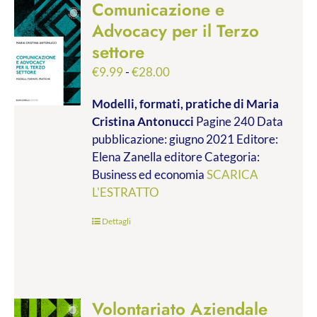
Comunicazione e
Advocacy per il Terzo
settore
Fascia
€
9.99
-
€
28.00
di
Modelli, formati, pratiche
di Maria
prezzo:
Cristina Antonucci
Pagine 240 Data
da
pubblicazione: giugno 2021 Editore:
€9.99
Elena Zanella editore Categoria:
a
Business ed economia
SCARICA
€28.00
L'ESTRATTO
Dettagli
Volontariato Aziendale