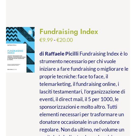
Fundraising Index
Fascia
€
9.99
-
€
20.00
di
di Raffaele Picilli
Fundraising Index è lo
prezzo:
strumento necessario per chi vuole
da
iniziare a fare fundraising o migliorare le
€9.99
proprie tecniche: face to face, il
a
telemarketing, il fundraising online, i
€20.00
lasciti testamentari, l’organizzazione di
eventi, il direct mail, il 5 per 1000, le
sponsorizzazioni e molto altro. Tutti
elementi necessari per trasformare un
donatore occasionale in un donatore
regolare. Non da ultimo, nel volume un