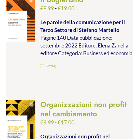
Fascia
€
9.99
-
€
19.00
di
Le parole della comunicazione per il
prezzo:
Terzo Settore
di Stefano Martello
da
Pagine 140 Data pubblicazione:
€9.99
settembre 2022 Editore: Elena Zanella
a
editore Categoria: Business ed economia
€19.00
Dettagli
Organizzazioni non profit
nel cambiamento
Fascia
€
9.99
-
€
17.00
di
Organizzazioni non profit nel
prezzo: