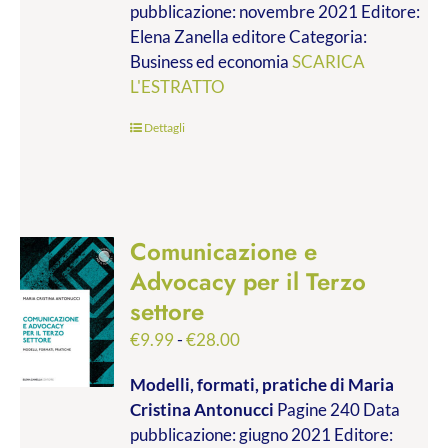
pubblicazione: novembre 2021 Editore:
a
Elena Zanella editore Categoria:
€19.00
Business ed economia
SCARICA
L'ESTRATTO
Dettagli
Comunicazione e
Advocacy per il Terzo
settore
Fascia
€
9.99
-
€
28.00
di
Modelli, formati, pratiche
di Maria
prezzo:
Cristina Antonucci
Pagine 240 Data
da
pubblicazione: giugno 2021 Editore:
€9.99