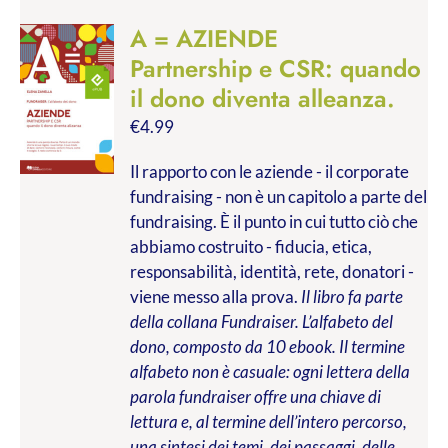
A = AZIENDE
Partnership e CSR: quando
il dono diventa alleanza.
€
4.99
Il rapporto con le aziende - il corporate
fundraising - non è un capitolo a parte del
fundraising. È il punto in cui tutto ciò che
abbiamo costruito - fiducia, etica,
responsabilità, identità, rete, donatori -
viene messo alla prova.
Il libro fa parte
della collana Fundraiser. L’alfabeto del
dono, composto da 10 ebook. Il termine
alfabeto non è casuale: ogni lettera della
parola fundraiser offre una chiave di
lettura e, al termine dell’intero percorso,
una sintesi dei temi, dei passaggi, delle