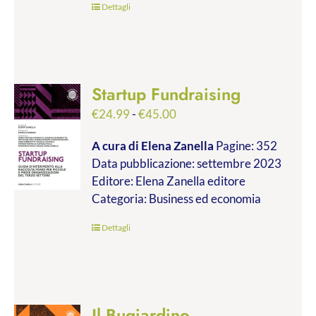
Dettagli
Startup Fundraising
Fascia
€
24.99
-
€
45.00
di
A cura di Elena Zanella
Pagine: 352
prezzo:
Data pubblicazione: settembre 2023
da
Editore: Elena Zanella editore
€24.99
Categoria: Business ed economia
a
€45.00
Dettagli
Il Bugiardino