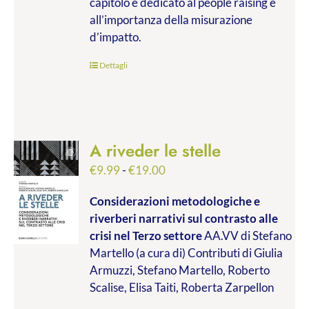
capitolo è dedicato al people raising e
all’importanza della misurazione
d’impatto.
Dettagli
A riveder le stelle
Fascia
€
9.99
-
€
19.00
di
Considerazioni metodologiche e
prezzo:
riverberi narrativi sul contrasto alle
da
crisi nel Terzo settore
AA.VV di Stefano
€9.99
Martello (a cura di) Contributi di Giulia
a
Armuzzi, Stefano Martello, Roberto
€19.00
Scalise, Elisa Taiti, Roberta Zarpellon