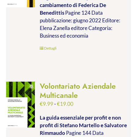
cambiamento
di Federica De
da
Benedittis
Pagine 124 Data
€9.99
pubblicazione: giugno 2022 Editore:
a
Elena Zanella editore Categoria:
€17.00
Business ed economia
Dettagli
Volontariato Aziendale
Multicanale
Fascia
€
9.99
-
€
19.00
di
La guida essenziale per profit e non
prezzo:
profit
di Stefano Martello e Salvatore
da
Rimmaudo
Pagine 144 Data
€9.99