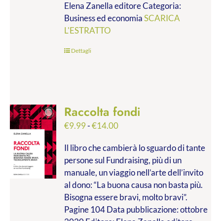
Elena Zanella editore Categoria:
a
Business ed economia
SCARICA
€28.00
L'ESTRATTO
Dettagli
Raccolta fondi
Fascia
€
9.99
-
€
14.00
di
Il libro che cambierà lo sguardo di tante
prezzo:
persone sul Fundraising, più di un
da
manuale, un viaggio nell’arte dell’invito
€9.99
al dono: “La buona causa non basta più.
a
Bisogna essere bravi, molto bravi”.
€14.00
Pagine 104 Data pubblicazione: ottobre