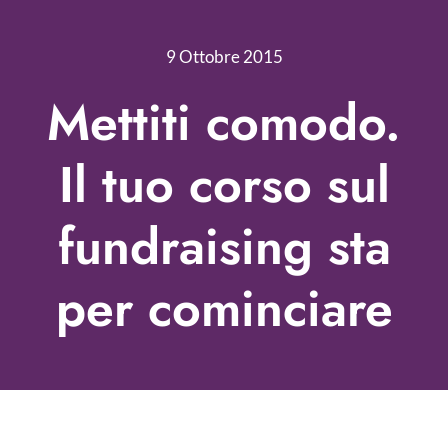
Nonprofit Blog
9 Ottobre 2015
Libri
Mettiti comodo.
Fundraising Academy
Il tuo corso sul
Multimedia
fundraising sta
Come contattarci
per cominciare