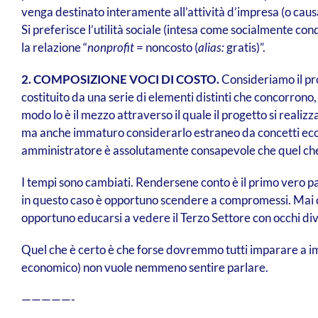
venga destinato interamente all’attività d’impresa (o causa 
Si preferisce l’utilità sociale (intesa come socialmente con
la relazione “
nonprofit
= noncosto (
alias:
gratis)”.
2. COMPOSIZIONE VOCI DI COSTO.
Consideriamo il pro
costituito da una serie di elementi distinti che concorrono,
modo lo è il mezzo attraverso il quale il progetto si reali
ma anche immaturo considerarlo estraneo da concetti econom
amministratore è assolutamente consapevole che quel che c’
I tempi sono cambiati. Rendersene conto è il primo vero pa
in questo caso è opportuno scendere a compromessi. Mai
opportuno educarsi a vedere il Terzo Settore con occhi diver
Quel che è certo è che forse dovremmo tutti imparare a imp
economico) non vuole nemmeno sentire parlare.
—————-