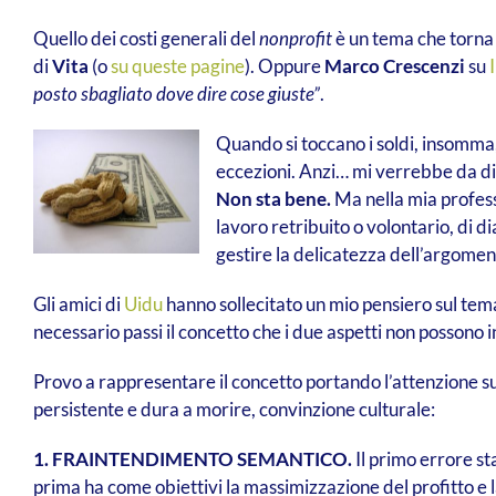
Quello dei costi generali del
nonprofit
è un tema che torna p
di
Vita
(o
su queste pagine
). Oppure
Marco Crescenzi
su
posto sbagliato dove dire cose giuste”
.
Quando si toccano i soldi, insomma, n
eccezioni. Anzi… mi verrebbe da di
Non sta bene.
Ma nella mia professi
lavoro retribuito o volontario, di di
gestire la delicatezza dell’argomento
Gli amici di
Uidu
hanno sollecitato un mio pensiero sul tema
necessario passi il concetto che i due aspetti non possono i
Provo a rappresentare il concetto portando l’attenzione s
persistente e dura a morire, convinzione culturale:
1. FRAINTENDIMENTO SEMANTICO.
Il primo errore s
prima ha come obiettivi la massimizzazione del profitto e 