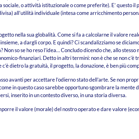
sociale, o attività istituzionale o come preferite). E’ questo il 
divisa) all’utilità individuale (intesa come arricchimento person
getto nella sua globalità. Come si fa a calcolarne il valore rea
 insieme, a dargli corpo. E quindi? Ci scandalizziamo se diciamo
zza? Non so se ho reso l’idea… Concludo dicendo che, allo stess
ico-finanziari. Detto in altri termini: non è che se non c’è t
è dietro la gratuità, il progetto, la donazione, è ben più com
sso avanti per accettare l’odierno stato dell’arte. Se non pro
 come in questo caso sarebbe opportuno sgombrare la mente d
si, inserito in un contesto diverso, in una storia diversa.
orre il valore (morale) del nostro operato e dare valore (econo