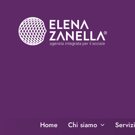
Salta
al
contenuto
Home
Chi siamo
Serviz