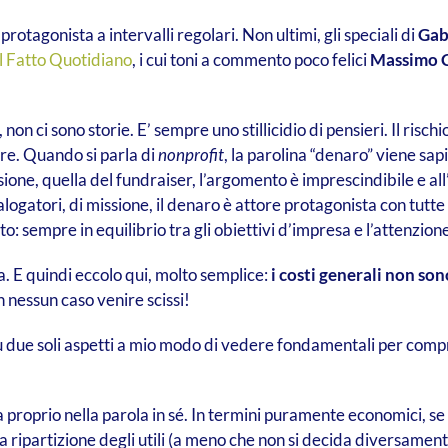
rotagonista a intervalli regolari. Non ultimi, gli speciali di
Gab
Il Fatto Quotidiano
, i cui toni a commento poco felici
Massimo C
on ci sono storie. E’ sempre uno stillicidio di pensieri. Il risch
re. Quando si parla di
nonprofit
, la parolina “denaro” viene sa
one, quella del fundraiser, l’argomento è imprescindibile e all’o
alogatori, di missione, il denaro è attore protagonista con tutte 
: sempre in equilibrio tra gli obiettivi d’impresa e l’attenzione 
. E quindi eccolo qui, molto semplice:
i costi generali non sono
n nessun caso venire scissi!
u due soli aspetti a mio modo di vedere fondamentali per compr
ta proprio nella parola in sé. In termini puramente economici,
la ripartizione degli utili (a meno che non si decida diversame