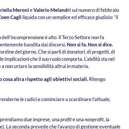
riella Meroni
e
Valerio Melandri
sul numero di febbraio
oen Cagli
liquida con un semplice ed efficace giudizio:
“il
io dell’incomprensione è alto. Il Terzo Settore non fa
pientemente bandita dai discorsi.
Non si fa. Non si dice.
rdine del giorno. Che si parli di donatori, di progetti, di
le implicazioni che il suo ruolo comporta. L’abilità sta nel
a non urtare la sensibilità altrui in materia.
 cosa altra rispetto agli obiettivi sociali.
Ritengo
enderne le radici e cominciare a scardinare l’attuale,
 se prendiamo due imprese, una
profit
e una
nonprofit
, la
nte). La seconda prevede che l’avanzo di gestione eventuale